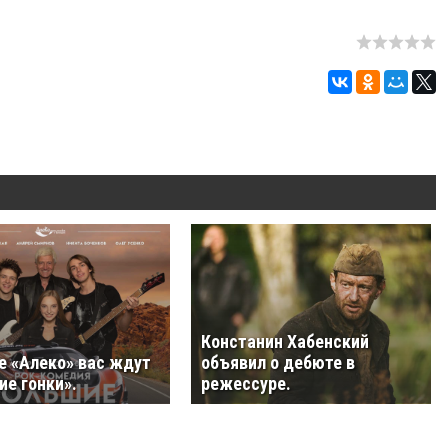
Констанин Хабенский
е «Алеко» вас ждут
объявил о дебюте в
е гонки».
режессуре.