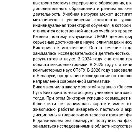
выстроил систему непрерывного образования, в 
дополнительного образования и ранним включе
деятельность. Учебная нагрузка может достигат
механического увеличения количества урок
индивидуальная траектория обучения, в которой 
становятся естественной частью учебного процес
Именно поэтому выпускники ЛНМО демонстрир
серьезные достижения в науке, олимпиадах и ис
Виктория не исключение. Она в течение год
занималась исследовательской деятельностью.
результатов в науке. В 2024 году она стала п
области микроэлектроники. В 2025 году с отли
компьютерных наук СПбГУ. В 2026 году завоевал
в Беларуси, представив исследование по топол
направлений современной математики.
Вика закончила школу с золотой медалью «За особ
Путь Виктории по-настоящему уникален: она зако
тогда. При этом Виктория успешно совмещает н
более пяти лет занималась карате и имеет вто
живописью, работая акварелью, пастелью и акр
дисциплины и творческих интересов отражает фи
В дальнейшем она планирует поступить на фак
заниматься исследованиями в области искусстве