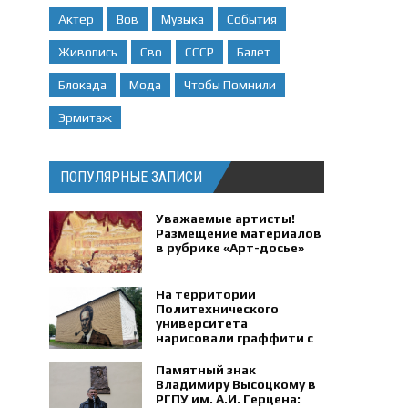
Актер
Вов
Музыка
События
Живопись
Сво
СССР
Балет
Блокада
Мода
Чтобы Помнили
Эрмитаж
ПОПУЛЯРНЫЕ ЗАПИСИ
Уважаемые артисты!
Размещение материалов
в рубрике «Арт-досье»
На территории
Политехнического
университета
нарисовали граффити с
портретом физика
Петра Капицы.
Памятный знак
Владимиру Высоцкому в
РГПУ им. А.И. Герцена: