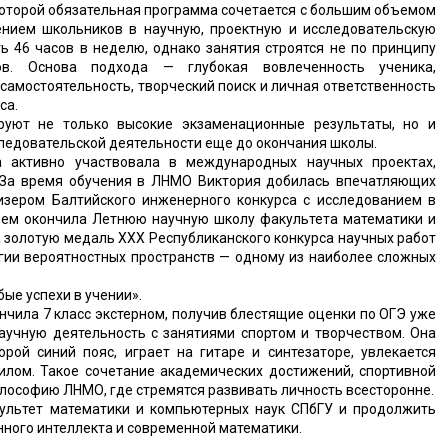
которой обязательная программа сочетается с большим объемом
нием школьников в научную, проектную и исследовательскую
ь 46 часов в неделю, однако занятия строятся не по принципу
ов. Основа подхода — глубокая вовлеченность ученика,
самостоятельность, творческий поиск и личная ответственность
са.
уют не только высокие экзаменационные результаты, но и
следовательской деятельности еще до окончания школы.
а активно участвовала в международных научных проектах,
 За время обучения в ЛНМО Виктория добилась впечатляющих
ризером Балтийского инженерного конкурса с исследованием в
чием окончила Летнюю научную школу факультета математики и
а золотую медаль XXX Республиканского конкурса научных работ
огии вероятностных пространств — одному из наиболее сложных
ые успехи в учении».
нчила 7 класс экстерном, получив блестящие оценки по ОГЭ уже
аучную деятельность с занятиями спортом и творчеством. Она
рой синий пояс, играет на гитаре и синтезаторе, увлекается
илом. Такое сочетание академических достижений, спортивной
лософию ЛНМО, где стремятся развивать личность всесторонне.
ультет математики и компьютерных наук СПбГУ и продолжить
нного интеллекта и современной математики.