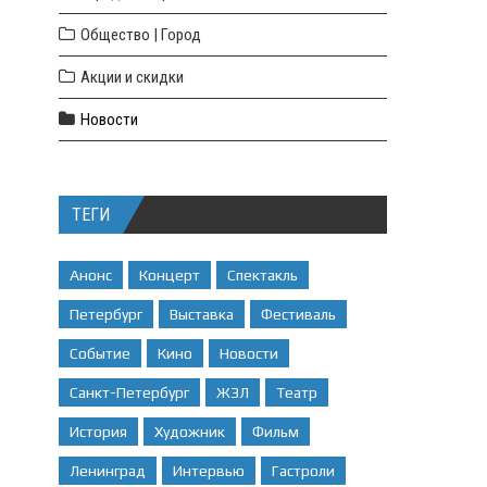
Общество | Город
Акции и скидки
Новости
ТЕГИ
Анонс
Концерт
Спектакль
Петербург
Выставка
Фестиваль
Событие
Кино
Новости
Санкт-Петербург
ЖЗЛ
Театр
История
Художник
Фильм
Ленинград
Интервью
Гастроли