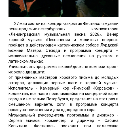
27 мая состоится концерт-закрытие Фестиваля музыки
ленинградских-петербургских композиторов
«Ленинградская музыкальная весна 2026». Вечер
хоровой музыки «Песнопения и молитвы» впервые
пройдет в действующем католическом соборе Лурдской
Божией Матери. Отсюда и программа концерта –
исключительно духовные песнопения на русском и
латинском языках.
Уникальность программы в калейдоскопе композиторов -
их около двадцати:
от признанных мастеров хорового письма до молодых
авторов, делающих первые шаги в хоровой музыке.
Исполнитель - Камерный хор «Римский -Корсаков» -
коллектив, всё чаще появляющийся на концертной карте
города и не только Петербурга, предстанет на этот раз в
смешанном варианте, хотя в программе концерта
прозвучат сочинения и для однородного хора.
Музыкальный руководитель программы и дирижёр -
Сергей Екимов, хормейстер и дирижёр – Сабина
Копытина. Фестиваль проходит при поддержке