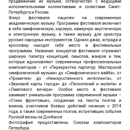
продвижении их музыки, сотворчество с ведущими
исполнительскими коллективами и солистами Санкт-
Петербурга и России.
Фокус фестиваля нацелен на современную
академическую музыку. Программа фестиваля включает
в себя симфоническую, хоровую, камерную акустическую
и электронную музыку, а также музыку для оркестра
русских народных инструментов. Однако джаз, эстрада и
кроссовер находят себе место в фестивальных
программах. Название концертов фестиваля отражают
широкую палитру концепций, смыслов, жанров и тем,
которые вдохновляют современных профессиональных
композиторов – от «Перекрестка партитур. Мастерской
симфонической музыки» до «Симфонического вайба», от
«Прометея» до «Неискусственного интеллекта», от
«Звуковой карты города» до «Песнопений и молитв» и
«Лампового вечера». Особое место в фестивале
занимает уникальная программа современной музыки –
«Стихи фронтовые», созданная на тексты поэтов и
воинов, участников боевых действий начиная с 2014
года, а также современных поэтов, встретивших события
Русской весны на Донбассе.
Фотография предоставлены Союзом композиторов
Петербура.