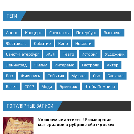
ТЕГИ
Анонс
Концерт
Спектакль
Петербург
Выставка
Фестиваль
Событие
Кино
Новости
Санкт-Петербург
ЖЗЛ
Театр
История
Художник
Ленинград
Фильм
Интервью
Гастроли
Актер
Вов
Живопись
События
Музыка
Сво
Блокада
Балет
СССР
Мода
Эрмитаж
Чтобы Помнили
ПОПУЛЯРНЫЕ ЗАПИСИ
Уважаемые артисты! Размещение
материалов в рубрике «Арт-досье»