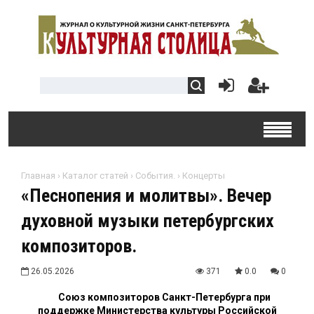
Главная
›
Каталог статей
›
События.
›
Концерты
«Песнопения и молитвы». Вечер
духовной музыки петербургских
композиторов.
26.05.2026
371
0.0
0
Союз композиторов Санкт-Петербурга при
поддержке Министерства культуры Российской