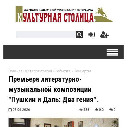
Главная
›
Каталог статей
›
События.
›
Концерты
Премьера литературно-
музыкальной композиции
"Пушкин и Даль: Два гения".
03.06.2026
533
0.0
0