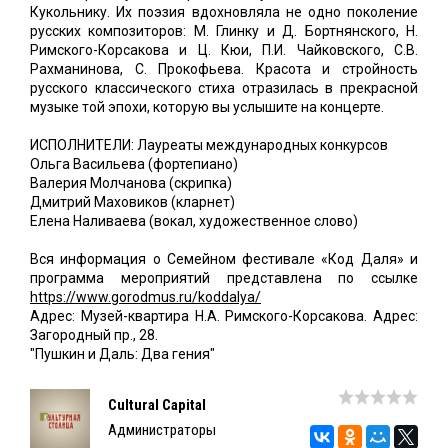
Кукольнику. Их поэзия вдохновляла не одно поколение
русских композиторов: М. Глинку и Д. Бортнянского, Н.
Римского-Корсакова и Ц. Кюи, П.И. Чайковского, С.В.
Рахманинова, С. Прокофьева. Красота и стройность
русского классического стиха отразилась в прекрасной
музыке той эпохи, которую вы услышите на концерте.
ИСПОЛНИТЕЛИ: Лауреаты международных конкурсов
Ольга Васильева (фортепиано)
Валерия Молчанова (скрипка)
Дмитрий Маховиков (кларнет)
Елена Наливаева (вокал, художественное слово)
Вся информация о Семейном фестивале «Код Даля» и
программа мероприятий представлена по ссылке
https://www.gorodmus.ru/koddalya/
Адрес: Музей-квартира Н.А. Римского-Корсакова. Адрес:
Загородный пр., 28.
"Пушкин и Даль: Два гения"
Cultural Capital
Администраторы