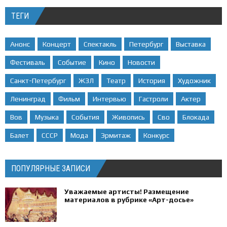
ТЕГИ
Анонс
Концерт
Спектакль
Петербург
Выставка
Фестиваль
Событие
Кино
Новости
Санкт-Петербург
ЖЗЛ
Театр
История
Художник
Ленинград
Фильм
Интервью
Гастроли
Актер
Вов
Музыка
События
Живопись
Сво
Блокада
Балет
СССР
Мода
Эрмитаж
Конкурс
ПОПУЛЯРНЫЕ ЗАПИСИ
Уважаемые артисты! Размещение
материалов в рубрике «Арт-досье»