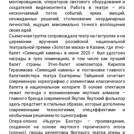
монтировщиков, операторов светового оборудования и
создателей видеоконтента. Работа в театре – это
нескончаемый поток событий, ярких эмоций,
неожиданных решений, столкновение неординарных
личностей, ищущих максимально точного воплощения
своих идей.
Съемочная группа сопровождала театр на гастролях и на
церемонии вручения российской национальной
театральной премии «Золотая маска» в Казани, где этно-
балет «Сияющий камень» в июне 2025 г. был удостоен
награды в трех номинациях, в том числе как лучший
балет страны. Этно-балет композитора Кирилла
Герасимова «Сияющий камень» в постановке главного
балетмейстера театра Екатерины Тайшиной сочетает
современную хореографию с элементами классического
балета в национальном колорите. В основе спектакля
лежит легенда о возникновении якутских алмазов –
главного бренда современной Якутии. Якутский фольклор
здесь предстает в стильных образах, которые дополнены
современными технологиями, спецэффектами и
необычным решением по сценографии.
Опера-олонхо «Ньургун Боотур» – произведение,
созданное на основе якутского героического эпоса
(олонхо), гвоздь репертуара Якутского театра оперы и