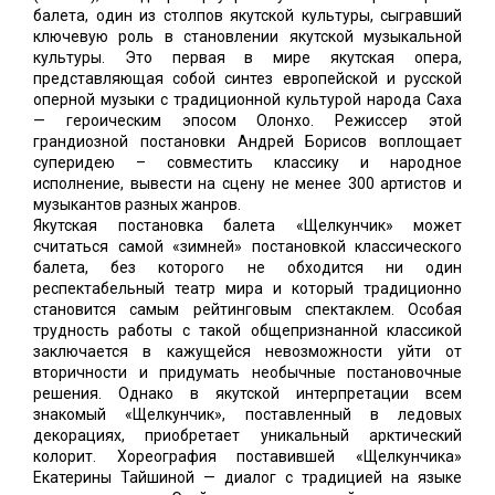
балета, один из столпов якутской культуры, сыгравший
ключевую роль в становлении якутской музыкальной
культуры. Это первая в мире якутская опера,
представляющая собой синтез европейской и русской
оперной музыки с традиционной культурой народа Саха
— героическим эпосом Олонхо. Режиссер этой
грандиозной постановки Андрей Борисов воплощает
суперидею – совместить классику и народное
исполнение, вывести на сцену не менее 300 артистов и
музыкантов разных жанров.
Якутская постановка балета «Щелкунчик» может
считаться самой «зимней» постановкой классического
балета, без которого не обходится ни один
респектабельный театр мира и который традиционно
становится самым рейтинговым спектаклем. Особая
трудность работы с такой общепризнанной классикой
заключается в кажущейся невозможности уйти от
вторичности и придумать необычные постановочные
решения. Однако в якутской интерпретации всем
знакомый «Щелкунчик», поставленный в ледовых
декорациях, приобретает уникальный арктический
колорит. Хореография поставившей «Щелкунчика»
Екатерины Тайшиной — диалог с традицией на языке