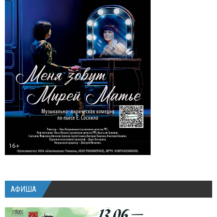
АФИША