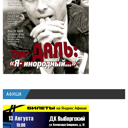
АФИША