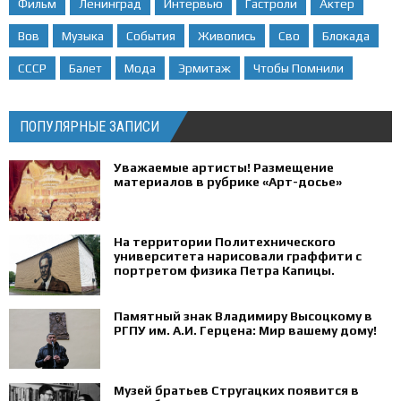
Фильм
Ленинград
Интервью
Гастроли
Актер
Вов
Музыка
События
Живопись
Сво
Блокада
СССР
Балет
Мода
Эрмитаж
Чтобы Помнили
ПОПУЛЯРНЫЕ ЗАПИСИ
Уважаемые артисты! Размещение
материалов в рубрике «Арт-досье»
На территории Политехнического
университета нарисовали граффити с
портретом физика Петра Капицы.
Памятный знак Владимиру Высоцкому в
РГПУ им. А.И. Герцена: Мир вашему дому!
Музей братьев Стругацких появится в