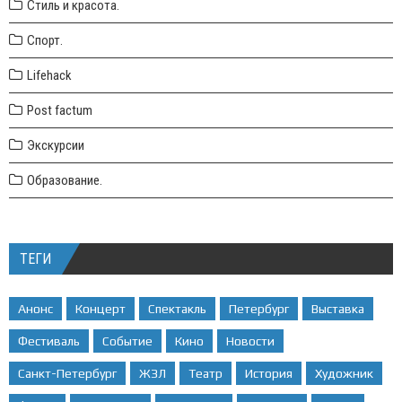
Стиль и красота.
Спорт.
Lifehack
Post factum
Экскурсии
Образование.
ТЕГИ
Анонс
Концерт
Спектакль
Петербург
Выставка
Фестиваль
Событие
Кино
Новости
Санкт-Петербург
ЖЗЛ
Театр
История
Художник