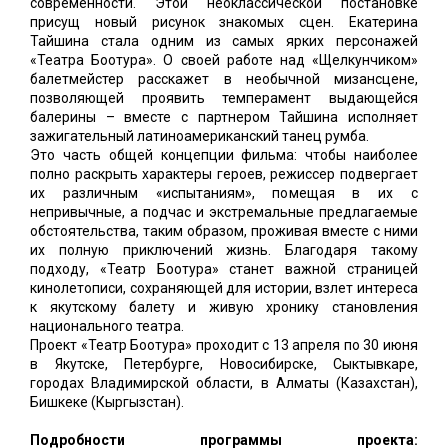
современности. Этой неоклассической постановке
присущ новый рисунок знакомых сцен. Екатерина
Тайшина стала одним из самых ярких персонажей
«Театра Боотура». О своей работе над «Щелкунчиком»
балетмейстер расскажет в необычной мизансцене,
позволяющей проявить темперамент выдающейся
балерины – вместе с партнером Тайшина исполняет
зажигательный латиноамериканский танец румба.
Это часть общей концепции фильма: чтобы наиболее
полно раскрыть характеры героев, режиссер подвергает
их различным «испытаниям», помещая в их с
непривычные, а подчас и экстремальные предлагаемые
обстоятельства, таким образом, проживая вместе с ними
их полную приключений жизнь. Благодаря такому
подходу, «Театр Боотура» станет важной страницей
кинолетописи, сохраняющей для истории, взлет интереса
к якутскому балету и живую хронику становления
национального театра.
Проект «Театр Боотура» проходит с 13 апреля по 30 июня
в Якутске, Петербурге, Новосибирске, Сыктывкаре,
городах Владимирской области, в Алматы (Казахстан),
Бишкеке (Кыргызстан).
Подробности программы проекта: