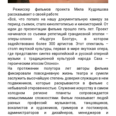
Режиссер фильмов проекта Мила Кудряшова
рассказывает о своей работе:
«Всё, что попало на нашу документальную камеру за
период съемок, стало кинолетописью и киноисторией. От
идеи до презентации фильма прошло пять лет. Проект
начинался со съемки репетиций грандиозной эпопеи –
оперы-олонхо «Ньургун Боотур», в котором
задействовано более 300 артистов. Этот спектакль –
столп якутской культуры, первая в мире якутская опера,
где представлен синтез европейской и русской оперной
музыки с традиционной культурой народа Саха —
героическим эпосом Олонхо».
На протяжении полутора лет авторы фильма
фиксировали повседневную жизнь театра и сумели
заслужить высочайшую степень доверия служащих в нем
подвижников, которые раскрываются в фильме с
небывалой откровенностью. Служение искусству в самом
холодном регионе планеты сопровождается
немыслимыми сложностями. Фильм показывает людей
разных профессий: музыкантов, танцовщиков,
вокалистов и художников, гримеров и постижеров,
администраторов и дизайнеров, менеджеров и