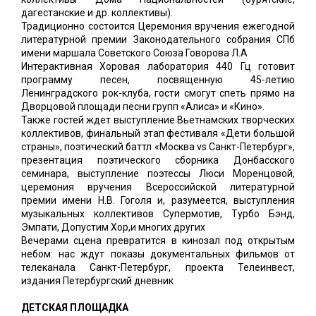
дагестанские и др. коллективы).
Традиционно состоится Церемония вручения ежегодной
литературной премии Законодательного собрания СПб
имени маршала Советского Союза Говорова Л.А
Интерактивная Хоровая лаборатория 440 Гц готовит
программу песен, посвященную 45-летию
Ленинградского рок-клуба, гости смогут спеть прямо на
Дворцовой площади песни групп «Алиса» и «Кино».
Также гостей ждет выступление Вьетнамских творческих
коллективов, финальный этап фестиваля «Дети большой
страны», поэтический баттл «Москва vs Санкт-Петербург»,
презентация поэтического сборника Донбасского
семинара, выступление поэтессы Люси Моренцовой,
церемония вручения Всероссийской литературной
премии имени Н.В. Гоголя и, разумеется, выступления
музыкальных коллективов Супермотив, Турбо Бэнд,
Эмпати, Допустим Хор,и многих других
Вечерами сцена превратится в кинозал под открытым
небом: нас ждут показы документальных фильмов от
телеканала Санкт-Петербург, проекта Телеинвест,
издания Петербургский дневник
ДЕТСКАЯ ПЛОЩАДКА