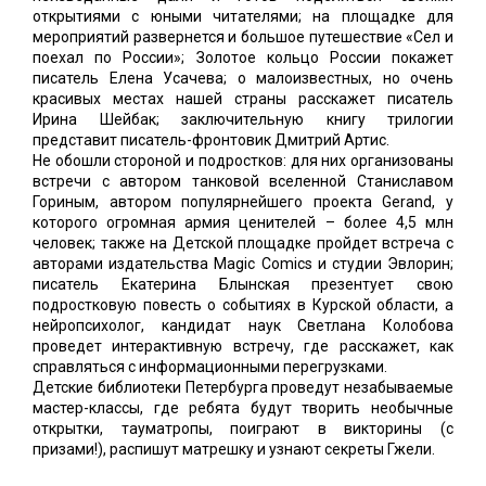
открытиями с юными читателями; на площадке для
мероприятий развернется и большое путешествие «Сел и
поехал по России»; Золотое кольцо России покажет
писатель Елена Усачева; о малоизвестных, но очень
красивых местах нашей страны расскажет писатель
Ирина Шейбак; заключительную книгу трилогии
представит писатель-фронтовик Дмитрий Артис.
Не обошли стороной и подростков: для них организованы
встречи с автором танковой вселенной Станиславом
Гориным, автором популярнейшего проекта Gerand, у
которого огромная армия ценителей – более 4,5 млн
человек; также на Детской площадке пройдет встреча с
авторами издательства Magic Comics и студии Эвлорин;
писатель Екатерина Блынская презентует свою
подростковую повесть о событиях в Курской области, а
нейропсихолог, кандидат наук Светлана Колобова
проведет интерактивную встречу, где расскажет, как
справляться с информационными перегрузками.
Детские библиотеки Петербурга проведут незабываемые
мастер-классы, где ребята будут творить необычные
открытки, тауматропы, поиграют в викторины (с
призами!), распишут матрешку и узнают секреты Гжели.