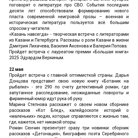
поговорят о литературе про СВО. События последних
десяти лет способствовали формированию нового
пласта современной неигровой прозы – военная и
историческая литература пользуется всё большим
спросом у читателя.
«Казань навсегда» - творческая встреча с литераторами
из Казани и Петербурга. Рассказы о роли Казани в жизни
Дмитрия Лихачева, Василия Аксенова и Валерия Попова.
Пройдет встреча с лауреатом премии «Большая книга»
2025 Эдуардом Веркиным.
22 мая
Пройдет встреча с главной оптимисткой страны. Дарья
Донцова представит свою новую книгу «Ботаник на
рыбалке» - это 290 по счету детективный роман, где
запутанное расследование, неожиданные повороты и
фирменный юмор идут рука об руку.
Марина Степнова расскажет о своем новом сборнике
рассказов «Кот Блед», калейдоскопе историй о
«маленьких» людях, которые справляются с жизнью там,
где, кажется, нет никакой опоры.
Роман Сенчин презентует сразу три новинки: сборник
рассказов «Детонация», биографию поэта Серебряного