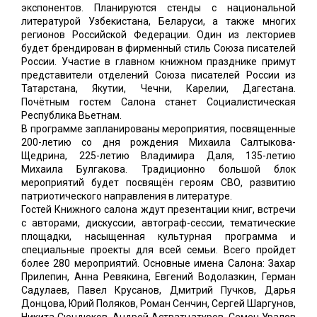
экспонентов. Планируются стенды с национальной
литературой Узбекистана, Беларуси, а также многих
регионов Российской Федерации. Один из лекториев
будет брендирован в фирменный стиль Союза писателей
России. Участие в главном книжном празднике примут
представители отделений Союза писателей России из
Татарстана, Якутии, Чечни, Карелии, Дагестана.
Почётным гостем Салона станет Социалистическая
Республика Вьетнам.
В программе запланированы мероприятия, посвященные
200-летию со дня рождения Михаила Салтыкова-
Щедрина, 225-летию Владимира Даля, 135-летию
Михаила Булгакова. Традиционно большой блок
мероприятий будет посвящён героям СВО, развитию
патриотического направления в литературе.
Гостей Книжного салона ждут презентации книг, встречи
с авторами, дискуссии, автограф-сессии, тематические
площадки, насыщенная культурная программа и
специальные проекты для всей семьи. Всего пройдет
более 280 мероприятий. Основные имена Салона: Захар
Прилепин, Анна Ревякина, Евгений Водолазкин, Герман
Садулаев, Павел Крусанов, Дмитрий Пучков, Дарья
Донцова, Юрий Поляков, Роман Сенчин, Сергей Шаргунов,
Никита Сюндюков, Андрей Астватцатуров, Семен Уралов