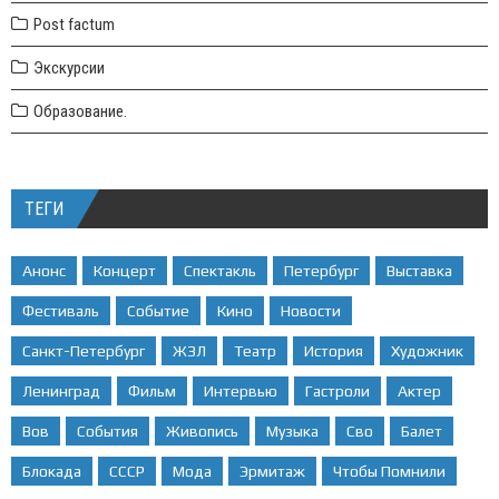
Post factum
Экскурсии
Образование.
ТЕГИ
Анонс
Концерт
Спектакль
Петербург
Выставка
Фестиваль
Событие
Кино
Новости
Санкт-Петербург
ЖЗЛ
Театр
История
Художник
Ленинград
Фильм
Интервью
Гастроли
Актер
Вов
События
Живопись
Музыка
Сво
Балет
Блокада
СССР
Мода
Эрмитаж
Чтобы Помнили