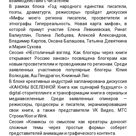
взаимодействия с читателем.
В рамках блока «Год народного единства: писатели,
поэты, драматурги, режиссеры» пройдет дискуссия
«Мифы моего региона: писатели, просветители и
этнографы. Гиперреальность. Новая карта мифов», в
которой примут участие Елена Левкиевская, Ринат
Валиуллин, Полина Любцева, Алексей Александров,
Владимир Карпов, Оксана Балашова, Татьяна Девяткина
и Мария Сухова.
Сессия «НЕстоличный взгляд. Как блогеры через книги
открывают Россию заново» посвящена блогерам как
новым просветителям и проводникам по регионам. Среди
заявленных участников популярные блогеры Юлия
Волкодав, Аш Пендрагон, Книжный Лис.
В блоке креативных индустрий запланирована дискуссия
«КАНОНЫ ВСЕЛЕННОЙ: Книга как сценарий будущего» о
digital-сторителлинге и трансформации книги в сериалы и
медиавселенные. Среди заявленных спикеров —
режиссеры, продюсеры и писатели, экранизировавшие
свои книги, а также представители VK Видео, МТС
Строки/Kion и Wink.
Сессия «Комиксы со смыслом: как креаторы доносят
сложные темы через простые формы» соберет
представителей анимации и графического контента.