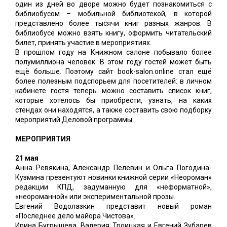
один из дней во дворе можно будет познакомиться с
библиобусом – мобильной библиотекой, в которой
представлено более тысячи книг разных жанров. В
библиобусе можно взять книгу, оформить читательский
билет, принять участие в мероприятиях.
В прошлом году на Книжном салоне побывало более
полумиллиона человек. В этом году гостей может быть
ещё больше. Поэтому сайт book-salon.online стал ещё
более полезным подспорьем для посетителей: в личном
кабинете гостя теперь можно составить список книг,
которые хотелось бы приобрести, узнать, на каких
стендах они находятся, а также составить свою подборку
мероприятий Деловой программы.
МЕРОПРИЯТИЯ
21 мая
Анна Ревякина, Александр Пелевин и Ольга Погодина-
Кузмина презентуют новинки книжной серии «Неороман»
редакции КПД, задуманную для «неформатной»,
«неороманной» или экспериментальной прозы.
Евгений Водолазкин представит новый роман
«Последнее дело майора Чистова».
Ирина Бугрышева, Валерия Троицкая и Евгений Зубарев