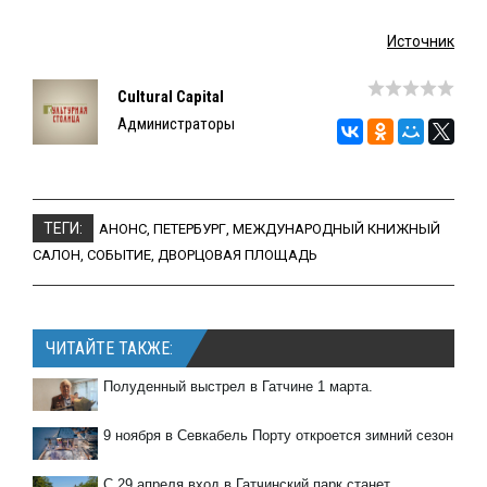
Источник
Cultural Capital
Администраторы
ТЕГИ:
АНОНС
,
ПЕТЕРБУРГ
,
МЕЖДУНАРОДНЫЙ КНИЖНЫЙ
САЛОН
,
СОБЫТИЕ
,
ДВОРЦОВАЯ ПЛОЩАДЬ
ЧИТАЙТЕ ТАКЖЕ:
Полуденный выстрел в Гатчине 1 марта.
9 ноября в Севкабель Порту откроется зимний сезон
С 29 апреля вход в Гатчинский парк станет