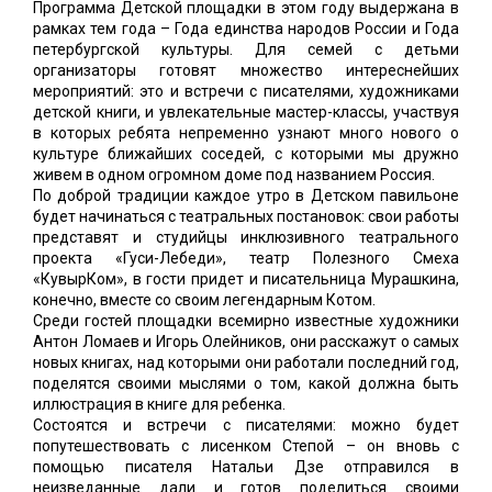
Программа Детской площадки в этом году выдержана в
рамках тем года – Года единства народов России и Года
петербургской культуры. Для семей с детьми
организаторы готовят множество интереснейших
мероприятий: это и встречи с писателями, художниками
детской книги, и увлекательные мастер-классы, участвуя
в которых ребята непременно узнают много нового о
культуре ближайших соседей, с которыми мы дружно
живем в одном огромном доме под названием Россия.
По доброй традиции каждое утро в Детском павильоне
будет начинаться с театральных постановок: свои работы
представят и студийцы инклюзивного театрального
проекта «Гуси-Лебеди», театр Полезного Смеха
«КувырКом», в гости придет и писательница Мурашкина,
конечно, вместе со своим легендарным Котом.
Среди гостей площадки всемирно известные художники
Антон Ломаев и Игорь Олейников, они расскажут о самых
новых книгах, над которыми они работали последний год,
поделятся своими мыслями о том, какой должна быть
иллюстрация в книге для ребенка.
Состоятся и встречи с писателями: можно будет
попутешествовать с лисенком Степой – он вновь с
помощью писателя Натальи Дзе отправился в
неизведанные дали и готов поделиться своими