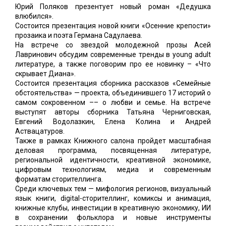
Юрий Поляков презентует новый роман «Дедушка
влюбился».
Состоится презентация новой книги «Осенние крепости»
прозаика и поэта Германа Садулаева.
На встрече со звездой молодежной прозы Асей
Лавринович обсудим современные тренды в young adult
литературе, а также поговорим про ее новинку – «Что
скрывает Диана».
Состоится презентация сборника рассказов «Семейные
обстоятельства» — проекта, объединившего 17 историй о
самом сокровенном –– о любви и семье. На встрече
выступят авторы сборника Татьяна Черниговская,
Евгений Водолазкин, Елена Колина и Андрей
Аствацатуров.
Также в рамках Книжного салона пройдет масштабная
деловая программа, посвященная литературе,
региональной идентичности, креативной экономике,
цифровым технологиям, медиа и современным
форматам сторителлинга.
Среди ключевых тем — мифология регионов, визуальный
язык книги, digital-сторителлинг, комиксы и анимация,
книжные клубы, инвестиции в креативную экономику, ИИ
в сохранении фольклора и новые инструменты