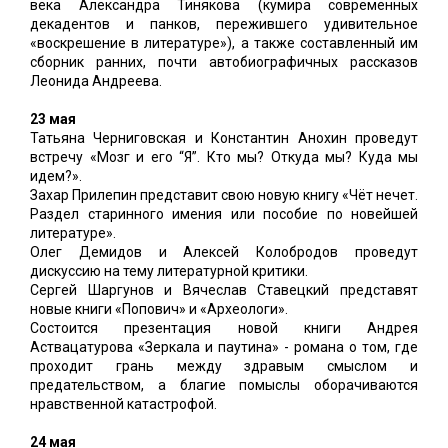
века Александра Тинякова (кумира современных
декадентов и панков, пережившего удивительное
«воскрешение в литературе»), а также составленный им
сборник ранних, почти автобиографичных рассказов
Леонида Андреева.
23 мая
Татьяна Черниговская и Константин Анохин проведут
встречу «Мозг и его “Я”. Кто мы? Откуда мы? Куда мы
идем?».
Захар Прилепин представит свою новую книгу «Чёт нечет.
Раздел старинного имения или пособие по новейшей
литературе».
Олег Демидов и Алексей Колобродов проведут
дискуссию на тему литературной критики.
Сергей Шаргунов и Вячеслав Ставецкий представят
новые книги «Попович» и «Археологи».
Состоится презентация новой книги Андрея
Аствацатурова «Зеркала и паутина» - романа о том, где
проходит грань между здравым смыслом и
предательством, а благие помыслы оборачиваются
нравственной катастрофой.
24 мая