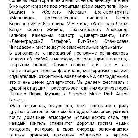
более 80 тысяч зрителей и миллионы онлайн-слушателей.
В концертном зале под открытым небом выступали Юрий
Башмет и «Солисты Москвы», фолк-рок-группа
«Мельница», прославленные пианисты Борис
Березовский и Екатерина Мечетина, «Фонограф-Джаз-
Бэнд» Сергея Жилина, Терем-квартет, Александр
Галибин, Камерный оркестр «Дивертисмент», ВИА
«Ленинградский Патефон", Биг-Бэнд Станислава
Чигадаева и многие другие замечательные музыканты.
В дополнение к прекрасной программе организаторы
говорят об особой атмосфере, которая царит в зале под
открытом небом: «Самое главное для нас – это
потрясающая публика фестиваля, мы гордимся нашими
слушателями, открытыми, вовлеченными, благодарными,
это очень ценно для артистов. Мы делаем фестиваль с
душой и от души», – рассказывает один из организаторов
Летнего Парка Музыки / Summer Music Park Антон
Гаккель.
«Наш фестиваль, безусловно, стоит особняком в ряду
других проектов во многом благодаря камерной, уютной,
почти домашней атмосфере Ботанического сада, где
каждый зритель становится дорогим гостем наших
концертов, которые, в свою очередь, запоминаются
теплым приемом, приятным общением и яркими