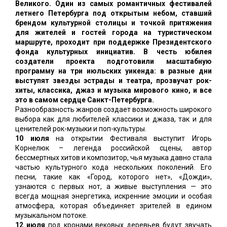
Великого. Один из самых романтичных фестивалей
летнего Петербурга под открытым небом, ставший
брендом культурной столицы и точкой притяжения
для жителей и гостей города на туристическом
маршруте, проходит при поддержке Президентского
фонда культурных инициатив. В честь юбилея
создатели проекта подготовили масштабную
программу на три июльских уикенда: в разные дни
выступят звезды эстрады и театра, прозвучат рок-
хиты, классика, джаз и музыка мирового кино, и все
это в самом сердце Санкт-Петербурга.
Разнообразность жанров создает возможность широкого
выбора как для любителей классики и джаза, так и для
ценителей рок-музыки и поп-культуры.
10 июля
на открытии Фестиваля выступит Игорь
Корнелюк – легенда российской сцены, автор
бессмертных хитов и композитор, чья музыка давно стала
частью культурного кода нескольких поколений. Его
песни, такие как «Город, которого нет», «Дожди»,
узнаются с первых нот, а живые выступления — это
всегда мощная энергетика, искренние эмоции и особая
атмосфера, которая объединяет зрителей в едином
музыкальном потоке.
12 июля
под кронами вековых деревьев будут звучать