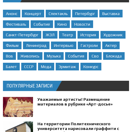
Анонс
Концерт
Спектакль
Петербург
Выставка
Фестиваль
Событие
Кино
Новости
Санкт-Петербург
ЖЗЛ
Театр
История
Художник
Фильм
Ленинград
Интервью
Гастроли
Актер
Вов
Живопись
Музыка
События
Сво
Блокада
Балет
СССР
Мода
Эрмитаж
Конкурс
ПОПУЛЯРНЫЕ ЗАПИСИ
Уважаемые артисты! Размещение
материалов в рубрике «Арт-досье»
На территории Политехнического
университета нарисовали граффити с