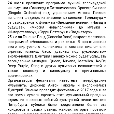
24 июля
прозвучит программа лучшей голливудской
киномузыки «Голливуд в Ботаническом». Оркестр Синголо
(Singolo Orchestra) под управлением Антона Гаккеля
исполнит шедевры из знаменитых кинолент Голливуда –
от саундтреков к фильмам «Звездные войны», «Назад в
будущее», «Миссия невыполнима» до музыки к
«Интерстеллару», «Гарри Поттеру» и «Гладиатору».
25 июля
Ганенко Бэнд (Ganenko Band) закроет фестиваль
программой «Неоклассика и рок-хиты». В аранжировках
этого виртуозного коллектива в составе виолончели,
скрипки, клавиш, баса, ударных под руководством
виолончелиста Дмитрия Ганенко можно будет услышать
легендарные мелодии Queen, Nirvana, Metallica, Ac/Dc,
Deep Purple, Sting и других культовых исполнителей, а
также классику и киномузыку в оригинальных
аранжировках.
Организаторы фестиваля, известные петербургские
музыканты, дирижер Антон Гаккель и виолончелист
Дмитрий Ганенко проводят фестиваль с 2017 года и за
это время сумели сделать этот музыкальный праздник
одним из знаковых событий культурной жизни летнего
Петербурга: публике было представлено более ста
концертов в самых разных жанрах, которые посетили