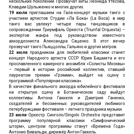
нескольких поколений. Прозвучат хиты Леонида Утесова,
Клавдии Шульженко и многих других.
19 июля
приглашаем на Гала-концерт музыки танго с
участием артистов Студии «Ла Бока» (La Boca): в мир
танго вас увлекут четыре пары танцовщиков в
сопровождении Триумфаль Оркеста (Triunfal Orquesta) –
экспертов жанра под руководством известного
аккордеониста Александра Саценко. В этот вечер
прозвучат танго Пьяццоллы, Гальяно и других мэтров.
22 июля
праздником для любителей классики станет
концерт Народного артиста СССР Юрия Башмета и его
прославленного камерного ансамбля «Солисты Москвы»
– первый в истории российский коллектив, ставший
лауреатом премии «Грэмми», выйдет на сцену с
программой «Популярная классика».
В качестве финального аккорда юбилейного фестиваля
на открытую сцену в Ботаническом саду выйдут
коллективы Антона Гаккеля и Дмитрия Ганенко,
создателей и бессменных руководителей любимого
петербуржцами фестиваля – летнего праздника музыки.
23 июля
Оркестр Синголо/Singolo Orchestra представит
программу популярной классики «Симфонический
шторм», центром программы станут «Времена Года»
Антонио Вивальди, дирижёр Антон Гаккель.