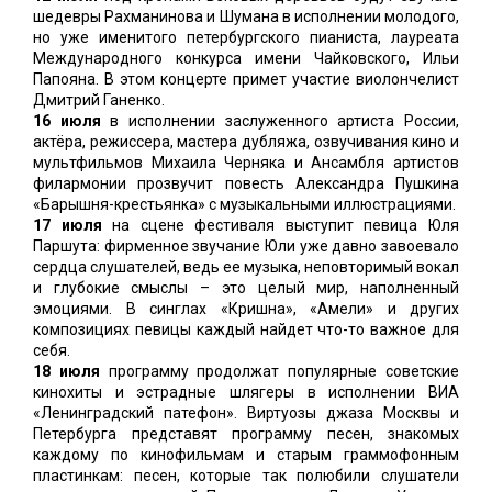
шедевры Рахманинова и Шумана в исполнении молодого,
но уже именитого петербургского пианиста, лауреата
Международного конкурса имени Чайковского, Ильи
Папояна. В этом концерте примет участие виолончелист
Дмитрий Ганенко.
16 июля
в исполнении заслуженного артиста России,
актёра, режиссера, мастера дубляжа, озвучивания кино и
мультфильмов Михаила Черняка и Ансамбля артистов
филармонии прозвучит повесть Александра Пушкина
«Барышня-крестьянка» с музыкальными иллюстрациями.
17 июля
на сцене фестиваля выступит певица Юля
Паршута: фирменное звучание Юли уже давно завоевало
сердца слушателей, ведь ее музыка, неповторимый вокал
и глубокие смыслы – это целый мир, наполненный
эмоциями. В синглах «Кришна», «Амели» и других
композициях певицы каждый найдет что-то важное для
себя.
18 июля
программу продолжат популярные советские
кинохиты и эстрадные шлягеры в исполнении ВИА
«Ленинградский патефон». Виртуозы джаза Москвы и
Петербурга представят программу песен, знакомых
каждому по кинофильмам и старым граммофонным
пластинкам: песен, которые так полюбили слушатели