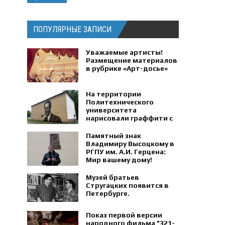
ПОПУЛЯРНЫЕ ЗАПИСИ
Уважаемые артисты!
Размещение материалов
в рубрике «Арт-досье»
На территории
Политехнического
университета
нарисовали граффити с
портретом физика
Петра Капицы.
Памятный знак
Владимиру Высоцкому в
РГПУ им. А.И. Герцена:
Мир вашему дому!
Музей братьев
Стругацких появится в
Петербурге‍.
Показ первой версии
народного фильма "321-