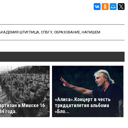
АКАДЕМИЯ ШТИГЛИЦА
,
СПБГУ
,
ОБРАЗОВАНИЕ
,
НАПИШЕМ
«Алиса».Концерт в честь
артизан в Минске 16
тридцатилетия альбома
44 года.
«Бло...