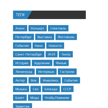
ТЕГИ
Анонс
Концерт
Спектакль
Петербург
Выставка
Фестиваль
Событие
Кино
Новости
Санкт-Петербург
ЖЗЛ
Театр
История
Художник
Фильм
Ленинград
Интервью
Гастроли
Актер
Вов
Живопись
События
Музыка
Сво
Блокада
СССР
Балет
Мода
Чтобы Помнили
Эрмитаж