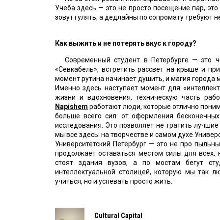
Учеба здесь — это не просто посещение пар, это
зовут гулять, а дедлайны по сопромату требуют н
Как выжить и не потерять вкус к городу?
Современный студент в Петербурге — это че
«Севкабель», встретить рассвет на крыше и при
момент рутина начинает душить, и магия города м
Именно здесь наступает момент для «интеллект
жизни и вдохновения, техническую часть рабо
Napishem
работают люди, которые отлично поним
больше всего сил: от оформления бесконечных
исследования. Это позволяет не тратить лучшие 
мы все здесь: на творчестве и самом духе Универ
Университетский Петербург — это не про пыльны
продолжает оставаться местом силы для всех, 
стоят здания вузов, а по мостам бегут сту
интеллектуальной столицей, которую мы так л
учиться, но и успевать просто жить.
Cultural Capital