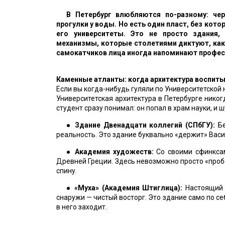
В Петербург влюбляются по-разному: че
прогулки у воды. Но есть один пласт, без кот
его университеты. Это не просто здания
механизмы, которые столетиями диктуют, как 
самокатчиков лица иногда напоминают профес
Каменные атланты: когда архитектура воспит
Если вы когда-нибудь гуляли по Университетской н
Университетская архитектура в Петербурге никог
студент сразу понимал: он попал в храм науки, и 
●
Здание Двенадцати коллегий (СПбГУ):
Бе
реальность. Это здание буквально «держит» Васи
●
Академия художеств:
Со своими сфинкса
Древней Греции. Здесь невозможно просто «проб
спину.
●
«Муха» (Академия Штиглица):
Настоящий Х
снаружи — чистый восторг. Это здание само по се
в него заходит.