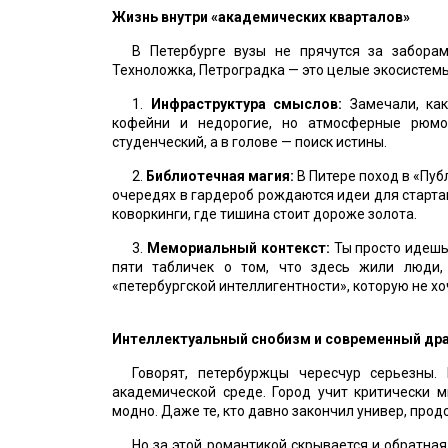
Жизнь внутри «академических кварталов»
В Петербурге вузы не прячутся за заборам
Техноложка, Петроградка — это целые экосистемы
1.
Инфраструктура смыслов:
Замечали, как
кофейни и недорогие, но атмосферные рюмо
студенческий, а в голове — поиск истины.
2.
Библиотечная магия:
В Питере поход в «Пуб
очередях в гардероб рождаются идеи для старта
коворкинги, где тишина стоит дороже золота.
3.
Мемориальный контекст:
Ты просто идешь
пяти табличек о том, что здесь жили люди,
«петербургской интеллигентности», которую не хо
Интеллектуальный снобизм и современный др
Говорят, петербуржцы чересчур серьезны.
академической среде. Город учит критически 
модно. Даже те, кто давно закончил универ, про
Но за этой романтикой скрывается и обратная