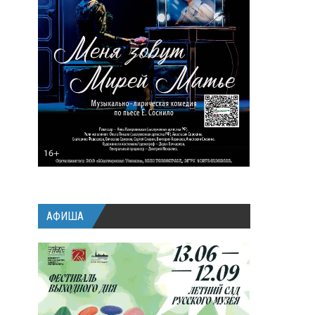
АФИША