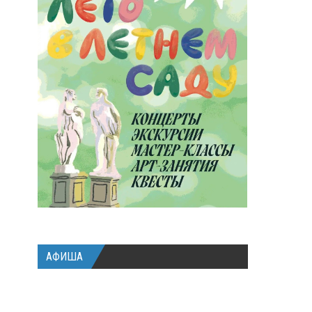
АФИША