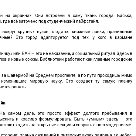
и на окраинах. Они встроены в саму ткань города. Васька,
, где всё заточено под студенческий лайфстайл.
 вокруг крупных вузов плодятся книжные лавки, правильные
чные? Это город адаптируется под тех, у кого в кармане
личку» или БАН — это не наказание, а социальный ритуал. Здесь в
пов и новые союзы. Библиотеки работают как главные городские
 за шавермой на Среднем проспекте, а по пути проходишь мимо
 изменившие мировую науку. Это создает ту самую планку
чется ронять.
айв
 На самом деле, это просто эффект долгого пребывания в
мыслить и красиво формулировать. Быть «умным» здесь — это
должают ходить на открытые лекции и спорить о постмодернизме.
 сторона: планка ожиданий в питерских вузах задрана до небес.