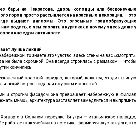
рез бары на Некрасова, дворы-колодцы или бесконечные
орого город просто рассыплется на красивые декорации, — это
, где выдают дипломы. Это огромные градообразующие
нам ходить, о чем спорить в курилках и почему здесь даже у
соров кафедры античности.
ывает лучше лекций
абережной, то знаете это чувство: здесь стены на вас «смотрят».
да не была скромной. Она всегда строилась с размахом — чтобы
шутки кончились.
сконечный красный коридор, который, кажется, уходит в иную
льевский остров, задавая ему ритм и масштаб.
ми и строгим фасадом она превращает набережную в филиал
ежать мимо», архитектура заставляет замедлиться и выпрямить
огвартс в Соляном переулке. Внутри — итальянское палаццо,
бе работает как учебник по эстетике, формируя вкус каждого, кто