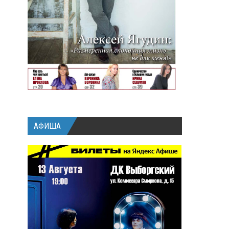
АФИША