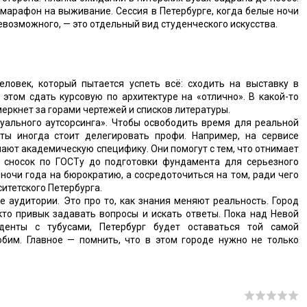
 марафон на выживание. Сессия в Петербурге, когда белые ночи
евозможного, — это отдельный вид студенческого искусства.
ловек, который пытается успеть всё: сходить на выставку в
 этом сдать курсовую по архитектуре на «отлично». В какой-то
еркнет за горами чертежей и списков литературы.
уального аутсорсинга». Чтобы освободить время для реальной
ты иногда стоит делегировать профи. Например, на сервисе
ают академическую специфику. Они помогут с тем, что отнимает
 сносок по ГОСТу до подготовки фундамента для серьезного
ночи года на бюрократию, а сосредоточиться на том, ради чего
ситетского Петербурга.
е аудитории. Это про то, как знания меняют реальность. Город
кто привык задавать вопросы и искать ответы. Пока над Невой
денты с тубусами, Петербург будет оставаться той самой
юбим. Главное — помнить, что в этом городе нужно не только