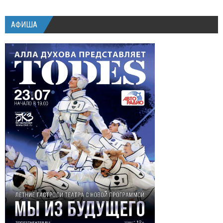
АФИША