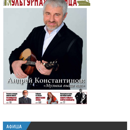
АФИША