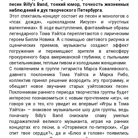
песен Billy’s Band, тонкий юмор, точность жизненных
наблюдений и дух творческого Петербурга.
Этот спектакль-концерт состоит из песен и монологов о
«псах дождя», «шоколадном Иисусе» и «грустных
валентинках». В ходе выступления, фантазийные образы
легендарного Тома Уэйтса переплетаются с лирическим
героем Билли Новика. А с помощью светового рисунка и
сценических приемов, музыканты создают эффект
погружения и перемещают зрителя в атмосферу
прокуренного бара американской глубинки, с пыльными
светильниками, теплым пивом и холодными женщинами.
С появлением в группе гитариста Марса Ковалевского,
давнего поклонника Тома Уэйтса и Марка Рибо,
коллектив принял решение возродить эту программу, и
обещает новое звучание старых уэйтсовских песен.
Поклонникам раннего периода творчества группы будет
интересно познакомиться с новым прочтением «игр», не
говоря уж о тех, кто увидит их впервые! «Игры в Тома
Уэйтса» — знаковое музыкальное шоу для группы, ведь
поначалу Billy’s Band снискали славу умелых
подражателей великого музыканта, играя на ранних
концертах его песни, а «Оторвемся по-питерски», «Где
спит твое сердце?», да и «Блюз в голове» появились