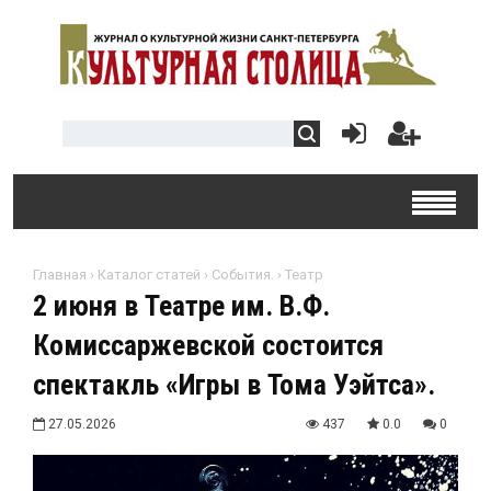
Главная
›
Каталог статей
›
События.
›
Театр
2 июня в Театре им. В.Ф.
Комиссаржевской состоится
спектакль «Игры в Тома Уэйтса».
27.05.2026
437
0.0
0