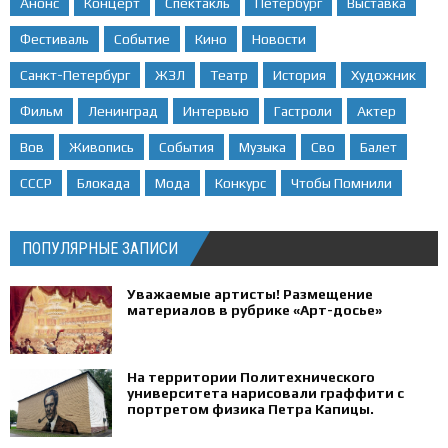
Анонс
Концерт
Спектакль
Петербург
Выставка
Фестиваль
Событие
Кино
Новости
Санкт-Петербург
ЖЗЛ
Театр
История
Художник
Фильм
Ленинград
Интервью
Гастроли
Актер
Вов
Живопись
События
Музыка
Сво
Балет
СССР
Блокада
Мода
Конкурс
Чтобы Помнили
ПОПУЛЯРНЫЕ ЗАПИСИ
Уважаемые артисты! Размещение
материалов в рубрике «Арт-досье»
На территории Политехнического
университета нарисовали граффити с
портретом физика Петра Капицы.