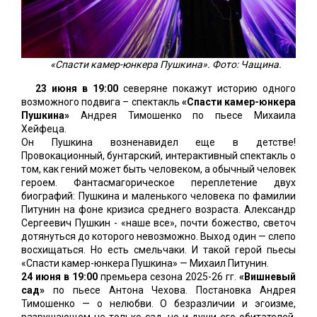
«Спасти камер-юнкера Пушкина». Фото: Чащина.
23 июня в 19:00
северяне покажут историю одного
возможного подвига – спектакль
«Спасти камер-юнкера
Пушкина»
Андрея Тимошенко по пьесе Михаила
Хейфеца.
Он Пушкина возненавидел еще в детстве!
Провокационный, бунтарский, интерактивный спектакль о
том, как гений может быть человеком, а обычный человек
героем. Фантасмагорическое переплетение двух
биографий: Пушкина и маленького человека по фамилии
Питунин на фоне кризиса среднего возраста. Александр
Сергеевич Пушкин - «наше все», почти божество, светоч
дотянуться до которого невозможно. Выход один — слепо
восхищаться. Но есть смельчаки. И такой герой пьесы
«Спасти камер-юнкера Пушкина» — Михаил Питунин.
24 июня в 19:00
премьера сезона 2025-26 гг.
«Вишневый
сад»
по пьесе Антона Чехова. Постановка Андрея
Тимошенко — о нелюбви. О безразличии и эгоизме,
разрушающем не только сад, но и души его обитателей.