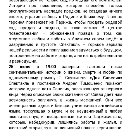
История про поколение, которое способно только
эксплуатировать наследие предков, не создавая ничего
своего, утратив любовь к Родине и ближнему. Главная
героиня приезжает из Парижа, чтобы продать родовой
сад, предав и родных, и свою землю. В центре
повествования – обнажённая правда о том, как
отсутствие любви и заботы о ближнем своем ведёт к
разрушению и пустоте. Спектакль — горькое зеркало
нашей реальности и приглашение задуматься о будущем,
построенном на заботе и отдаче, а не на потребительстве
и равнодушии.
25 июня в 19:00
завершит гастроли показ
сентиментальной истории о жизни, смерти и любви по
одноименному роману Г. Служителя
«Дни Савелия»
Спектакль в постановке Андрея Тимошенко покажет
историю одного кота Савелия, рассказанную от первого
лица. Через описание своих скитаний кот Савва дает нам
возможность заглянуть в жизнь москвичей. Они все
очень разные: здесь и бывшая учительница английского
языка, тоскующая о муже, и ее неудачливый в любви
школьник-внук, и незадачливые жители Таджикистана,
которые, набедокурив, лишились работы и жилья, и
жестокий старик, чуть не лишивший нашего героя жизни.