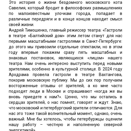
Это история о жизни бездомного московского кота
Савелия, который бродит в философских размышлениях
по малоизвестным улочкам города, попадает в
различные передряги и в конце концов находит смысл
своей жизни.
Андрей Тимошенко, главный режиссер театра: «Гастроли
в театре «Балтийский дом» этим летом станут для нас
первыми масштабными гастролями в Санкт-Петербурге:
до этого мы привозили отдельные спектакли, но в этом
году впервые покажем сразу пять масштабных и
знаковых постановок, являющихся «лицом» нашего
театра. Нам очень интересно выступить перед новыми
зрителями, особенно в культурной столице. В 2024 году
Архдрама провела гастроли в театре Вахтангова,
покорив московскую публику. Мы до сих пор получаем
восторженные отзывы от зрителей, а ко мне часто
подходят люди в Москве и спрашивают «когда же вы
вновь приедете к нам?». Ценно, что мы остались в
сердцах зрителей, о нас помнят, говорят и ждут. Знаю,
что московский и петербургский зрители отличаются. Для
нас это тоже такой волнительный момент, однако, очень
важный. Мне бы хотелось, чтобы петербуржцы оценили
нашу работу – честную и наполненную северной
энергетикой».