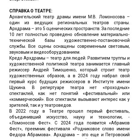
СПРАВКА О ТЕАТРЕ:
Архангельский театр драмы имени М.В. Ломоносова –
один из ведущих региональных театров страны.
Архдрама – это 5 сценических пространств. За последние
10 лет полностью проведено обновление материально-
технической базы художественно-постановочной
службы. Все сцены оснащены современным световым,
звуковым и видеооборудованием.
Кредо Архдрамы – театр для людей. Развитием труппы и
художественной политикой театра занимается главный
режиссер Андрей Тимошенко, который строит театр
художественных образов, а в 2024 году набрал свой
первый курс будущих режиссеров в Институте имени
Щукина. В репертуаре театра нет «проходных»
спектаклей, как нет понятий «фестивальный» или
«коммерческий». Все спектакли вызывают интерес как у
зрителей, так и у театроведов.
В 2022 году в Театре прошел первый фестиваль,
объединивший искусство, науку и технологии, -
«Ломоносов Фест». С 2024 года появится «Абрамов
Фест», преемник фестиваля «Родниковое слово имени
Федора Абрамова». Архдрама – это еще и Петровский