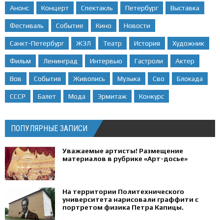
Анонс
Концерт
Спектакль
Петербург
Выставка
Фестиваль
Событие
Кино
Новости
Санкт-Петербург
ЖЗЛ
Театр
История
Художник
Фильм
Ленинград
Интервью
Гастроли
Актер
Вов
События
Живопись
Музыка
Сво
Блокада
СССР
Балет
Мода
Эрмитаж
Конкурс
ПОПУЛЯРНЫЕ ЗАПИСИ
Уважаемые артисты! Размещение
материалов в рубрике «Арт-досье»
На территории Политехнического
университета нарисовали граффити с
портретом физика Петра Капицы.