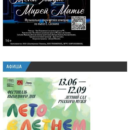
АФИША