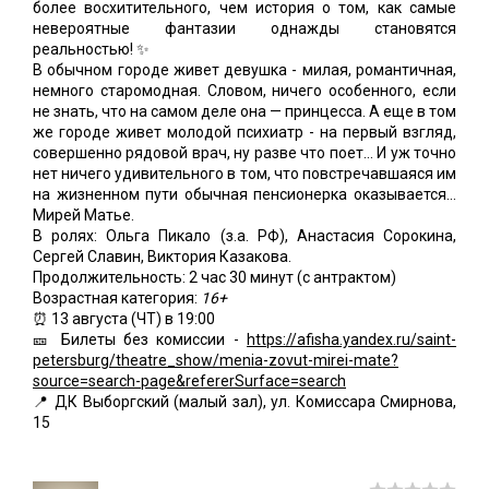
более восхитительного, чем история о том, как самые
невероятные фантазии однажды становятся
реальностью! ✨
В обычном городе живет девушка - милая, романтичная,
немного старомодная. Словом, ничего особенного, если
не знать, что на самом деле она — принцесса. А еще в том
же городе живет молодой психиатр - на первый взгляд,
совершенно рядовой врач, ну разве что поет… И уж точно
нет ничего удивительного в том, что повстречавшаяся им
на жизненном пути обычная пенсионерка оказывается...
Мирей Матье.
В ролях: Ольга Пикало (з.а. РФ), Анастасия Сорокина,
Сергей Славин, Виктория Казакова.
Продолжительность: 2 час 30 минут (с антрактом)
Возрастная категория:
16+
⏰ 13 августа (ЧТ) в 19:00
🎫 Билеты без комиссии -
https://afisha.yandex.ru/saint-
petersburg/theatre_show/menia-zovut-mirei-mate?
source=search-page&refererSurface=search
📍 ДК Выборгский (малый зал), ул. Комиссара Смирнова,
15