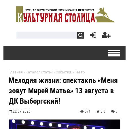
Главная
›
Каталог статей
›
События.
›
Театр
Мелодия жизни: спектакль «Меня
зовут Мирей Матье» 13 августа в
ДК Выборгский!
22.07.2026
571
0.0
0