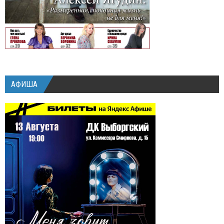
АФИША