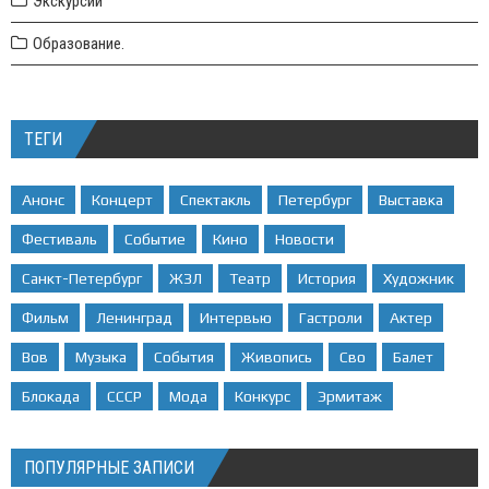
Экскурсии
Образование.
ТЕГИ
Анонс
Концерт
Спектакль
Петербург
Выставка
Фестиваль
Событие
Кино
Новости
Санкт-Петербург
ЖЗЛ
Театр
История
Художник
Фильм
Ленинград
Интервью
Гастроли
Актер
Вов
Музыка
События
Живопись
Сво
Балет
Блокада
СССР
Мода
Конкурс
Эрмитаж
ПОПУЛЯРНЫЕ ЗАПИСИ