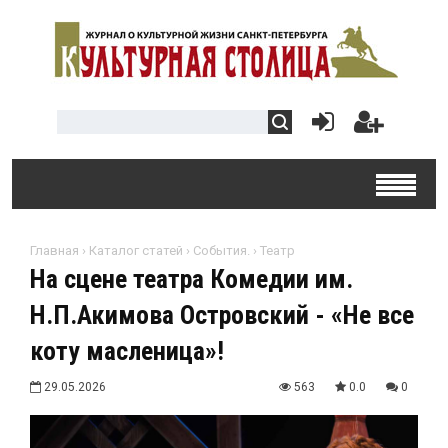
Главная
›
Каталог статей
›
События.
›
Театр
На сцене театра Комедии им.
Н.П.Акимова Островский - «Не все
коту масленица»!
29.05.2026
563
0.0
0