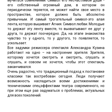
мучиться сомнениями. Символ его несчастливой души -
его собственный огромный дом, в котором он
периодически теряется, не может найти свое место в
пространстве, которое должно быть абсолютно
привычным. И самый трогательный символ-это алая
лента, которую вышивает Агния. Символ любви. Молодые
то держат эту ленту вместе, то выхватывают ее друг у
друга, то держат поочерёдно. Да, на этапе знакомства
чувство то у одного, то у другого, то появляется, то
ускользает.
Все задумки режиссера спектакля Александра Кузина
работают на одно – на настроение зрителя. Зрителя,
которому хочется смотреть и смотреть, слушать и
слушать, и совсем не хочется, чтобы этот спектакль
заканчивался.
Очень радостно, что традиционный подход к постановке
классики так востребован сегодня. Люди получают
возможность насладиться всеми достижениями и
техническими спецэффектами театра современного, но
при этом еще раз задуматься о проблемах, актуальных
для всех поколений.