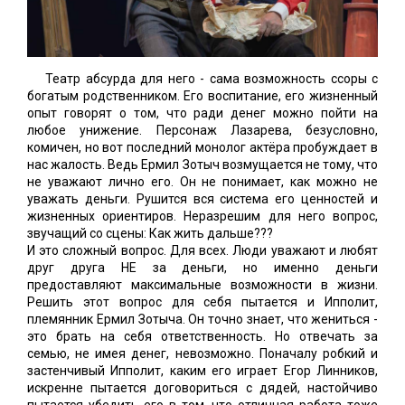
Театр абсурда для него - сама возможность ссоры с
богатым родственником. Его воспитание, его жизненный
опыт говорят о том, что ради денег можно пойти на
любое унижение. Персонаж Лазарева, безусловно,
комичен, но вот последний монолог актёра пробуждает в
нас жалость. Ведь Ермил Зотыч возмущается не тому, что
не уважают лично его. Он не понимает, как можно не
уважать деньги. Рушится вся система его ценностей и
жизненных ориентиров. Неразрешим для него вопрос,
звучащий со сцены: Как жить дальше???
И это сложный вопрос. Для всех. Люди уважают и любят
друг друга НЕ за деньги, но именно деньги
предоставляют максимальные возможности в жизни.
Решить этот вопрос для себя пытается и Ипполит,
племянник Ермил Зотыча. Он точно знает, что жениться -
это брать на себя ответственность. Но отвечать за
семью, не имея денег, невозможно. Поначалу робкий и
застенчивый Ипполит, каким его играет Егор Линников,
искренне пытается договориться с дядей, настойчиво