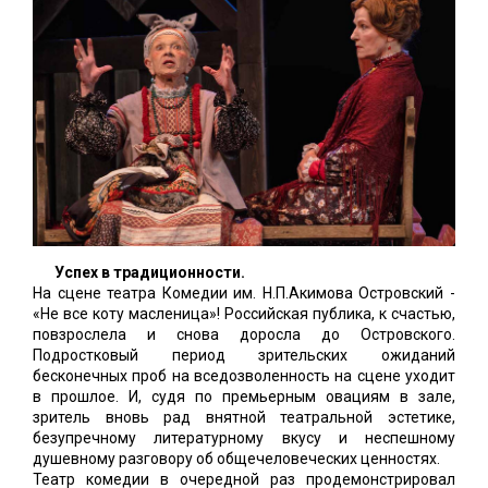
Успех в традиционности.
На сцене театра Комедии им. Н.П.Акимова Островский -
«Не все коту масленица»! Российская публика, к счастью,
повзрослела и снова доросла до Островского.
Подростковый период зрительских ожиданий
бесконечных проб на вседозволенность на сцене уходит
в прошлое. И, судя по премьерным овациям в зале,
зритель вновь рад внятной театральной эстетике,
безупречному литературному вкусу и неспешному
душевному разговору об общечеловеческих ценностях.
Театр комедии в очередной раз продемонстрировал