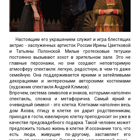
Настоящим его украшением служит и игра блестящих
актрис - заслуженных артисток России Ирины Цветковой
и Татьяны Полонской. Милые гротесковые тетушки
постоянно вызывают хохот в зрительном зале. Это не
главные персонажи, но они создают неповторимую
атмосферу спектакля: легкую, радостную, в чем-то даже
семейную. Она поддерживается яркими и затейливыми
декорациями и интересными авторскими костюмами
(художник спектакля Андрей Климов).
Впрочем, система символов и знаков, которыми наполнен
спектакль, сложна и метафорична. Самый яркий и
очевидный символ - это клетка. Клетками наполнен весь
дом Ахова, птицу в клетке он дарит родственникам,
приходя в гости, ювелирную клетку преподносит он уже в
качестве предсвадебного подарка. Такой человек может
предложить только жизнь в клетке. И осознание того, что
есть люди, живущие по-другому, заставляет его