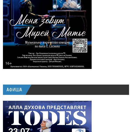
АФИША