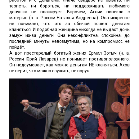
терпеть, ни бороться, ни поддерживать любимого
девушка не планирует. Впрочем, Агнии повезло с
матерью (з. а. России Наталья Андреева). Она искренне
не понимает, что это за обычай пошел: деньгам
кланяться. И подобная женщина никогда не выдаст дочь
замуж из-за деньги. Она неконфликтна, спокойна, до
последней минуты невозмутима, но на компромисс не
пойдёт.
А вот престарелый богатый жених Ермил Зотыч (н. а.
России Юрий Лазарев) не понимает противоположного.
Он недоумевает, как можно деньгам НЕ кланяться. Ахов
не верит, что можно служить, не воруя.