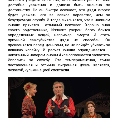
пытается убедить его в том, что отличная работа тоже
достойна уважения и должна быть оценена по
достоинству. Но он быстро осознает, что дядя скорее
будет уважать его за ловкое воровство, чем за
безупречную службу. И тогда выясняется, что в наивном
юноше прячется... отличный психолог. Хорошо зная
своего родственника, Ипполит уверен: богач боится
определенных вещей, например, смерти. И стать
причиной самоубийства дядя не способен. Он
преклоняется перед деньгами, но не пойдёт убивать за
лишнюю копейку. И расчет юноши оправдывается –
напуганный напором юноши Ахов соглашается заплатить
Ипполиты за службу. Эта темпераментная, точно
поставленная и отлично сыгранная дуэль является,
пожалуй, кульминацией спектакля.