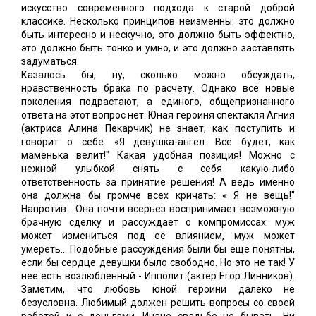
искусство современного подхода к старой доброй
классике. Несколько принципов неизменны: это должно
быть интересно и нескучно, это должно быть эффектно,
это должно быть тонко и умно, и это должно заставлять
задуматься.
Казалось бы, ну, сколько можно обсуждать,
нравственность брака по расчету. Однако все новые
поколения подрастают, а единого, общепризнанного
ответа на этот вопрос нет. Юная героиня спектакля Агния
(актриса Алина Пекарчик) не знает, как поступить и
говорит о себе: «Я девушка-ангел. Все будет, как
маменька велит!" Какая удобная позиция! Можно с
нежной улыбкой снять с себя какую-либо
ответственность за принятие решения! А ведь именно
она должна бы громче всех кричать: « Я не вещь!"
Напротив... Она почти всерьёз воспринимает возможную
брачную сделку и рассуждает о компромиссах: муж
может измениться под её влиянием, муж может
умереть... Подобные рассуждения были бы ещё понятны,
если бы сердце девушки было свободно. Но это не так! У
нее есть возлюбленный - Ипполит (актер Егор Линников).
Заметим, что любовь юной героини далеко не
безусловна. Любимый должен решить вопросы со своей
работой и с деньгами. Иначе свадьбе не бывать. Ни