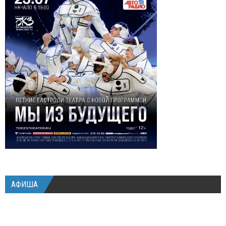
АФИША