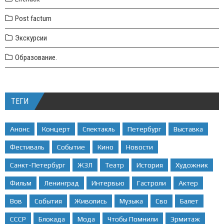
Post factum
Экскурсии
Образование.
ТЕГИ
Анонс
Концерт
Спектакль
Петербург
Выставка
Фестиваль
Событие
Кино
Новости
Санкт-Петербург
ЖЗЛ
Театр
История
Художник
Фильм
Ленинград
Интервью
Гастроли
Актер
Вов
События
Живопись
Музыка
Сво
Балет
СССР
Блокада
Мода
Чтобы Помнили
Эрмитаж