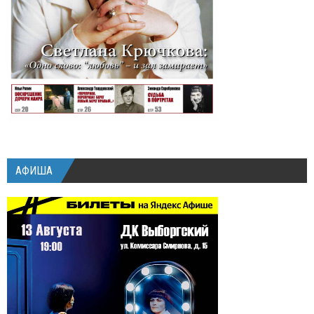
АФИША