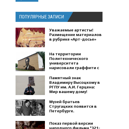
ПОПУЛЯРНЫЕ ЗАПИСИ
Уважаемые артисты!
Размещение материалов
в рубрике «Арт-досье»
На территории
Политехнического
университета
нарисовали граффити с
портретом физика
Петра Капицы.
Памятный знак
Владимиру Высоцкому в
РГПУ им. А.И. Герцена:
Мир вашему дому!
Музей братьев
Стругацких появится в
Петербурге‍.
Показ первой версии
народного фильма "321-