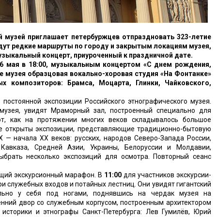
й музей приглашает петербуржцев отпраздновать 323-летие
 ждут редкие маршруты по городу и закрытым локациям музея,
музыкальный концерт, приуроченный к праздничной дате.
26 мая в 18:00, музыкальным концертом «С днем рождения,
е музея образцовая вокально-хоровая студия «На Фонтанке»
ых композиторов: Брамса, Моцарта, Глинки, Чайковского,
 постоянной экспозиции Российского этнографического музея.
 музея, увидят Мраморный зал, построенный специально для
ают, как на протяжении многих веков складывалось большое
ее открыты экспозиции, представляющие традиционно-бытовую
X — начала XX веков: русских, народов Северо-Запада России,
 Кавказа, Средней Азии, Украины, Белоруссии и Молдавии,
ыбрать несколько экспозиций для осмотра. Повторный сеанс
оящий экскурсионный марафон. В
11:00
для участников экскурсии-
и служебных входов и потайных лестниц. Они увидят гигантский
льно у себя под ногами, поднявшись на чердак музея на
енний двор со служебным корпусом, построенным архитектором
историки и этнографы Санкт-Петербурга: Лев Гумилёв, Юрий