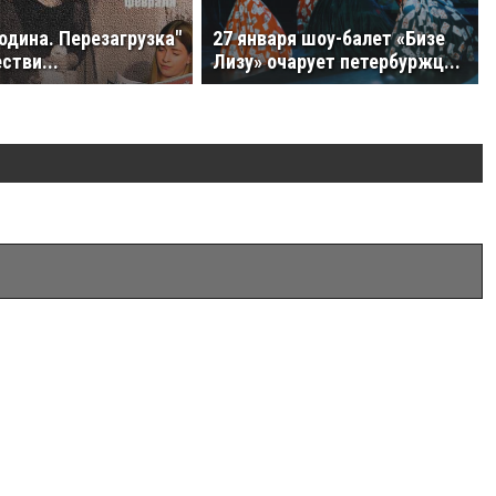
одина. Перезагрузка"
27 января шоу-балет «Бизе
стви...
Лизу» очарует петербуржц...