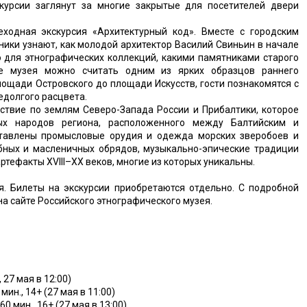
скурсии заглянут за многие закрытые для посетителей двери
ходная экскурсия «Архитектурный код». Вместе с городским
ики узнают, как молодой архитектор Василий Свиньин в начале
о для этнографических коллекций, какими памятниками старого
ие музея можно считать одним из ярких образцов раннего
ощади Островского до площади Искусств, гости познакомятся с
едолгого расцвета.
ствие по землям Северо-Запада России и Прибалтики, которое
ных народов региона, расположенного между Балтийским и
тавлены промысловые орудия и одежда морских зверобоев и
ебных и масленичных обрядов, музыкально-эпические традиции
ртефакты XVIII–XX веков, многие из которых уникальны.
я. Билеты на экскурсии приобретаются отдельно. С подробной
а сайте Российского этнографического музея.
, 27 мая в 12:00)
ин., 14+ (27 мая в 11:00)
0 мин., 16+ (27 мая в 13:00)