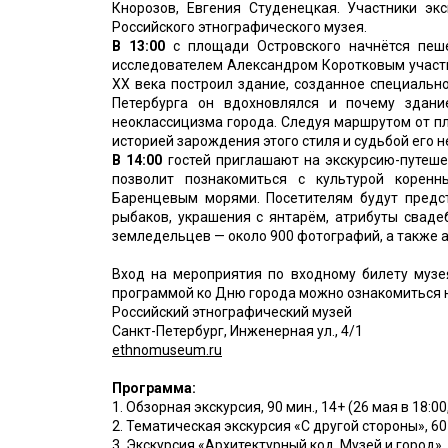
Кнорозов, Евгения Студенецкая. Участники эк
Российского этнографического музея.
В 13:00
с площади Островского начнётся пеше
исследователем Александром Коротковым участн
XX века построил здание, созданное специальн
Петербурга он вдохновлялся и почему здан
неоклассицизма города. Следуя маршрутом от пл
историей зарождения этого стиля и судьбой его н
В 14:00
гостей приглашают на экскурсию-путеше
позволит познакомиться с культурой корен
Баренцевым морями. Посетителям будут предс
рыбаков, украшения с янтарём, атрибуты свад
земледельцев — около 900 фотографий, а также а
Вход на мероприятия по входному билету музе
программой ко Дню города можно ознакомиться н
Российский этнографический музей
Санкт-Петербург, Инженерная ул., 4/1
ethnomuseum.ru
Программа:
1. Обзорная экскурсия, 90 мин., 14+ (26 мая в 18:00
2. Тематическая экскурсия «С другой стороны», 60 м
3. Экскурсия «Архитектурный код. Музей и город», 6