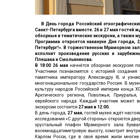
В День города Российский этнографически
Санкт-Петербурга вместе. 26 и 27 мая гостей
обзорные и тематические экскурсии, а также 
Программа откроется накануне Дня города, 
Петербург!». В торжественном Мраморном зал
исполнит произведения русских и зарубежн
Плешака и Смольянинова.
В 18:00
26 мая
начнётся обзорная экскурсия по
Участники познакомятся с историей создания
памятника императору Александру III, и узн
многонациональное государство Россия. В муз
культуру народов Российской империи конца XI
Арктического региона, Поволжья, Приуралья,
еврейского народа. Каждый участник может в
экскурсии состоится
27 мая в 12:00.
В день города,
27 мая
, гостей музея ждёт наст
исследования «С другой стороны» откроются двер
хрустальный плафон Мраморного зала буква
восемнадцатиметровую высоту, осмотрят внутр
Карлом Росси, где в своё время жили многие 