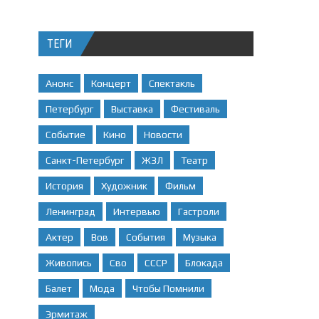
ТЕГИ
Анонс
Концерт
Спектакль
Петербург
Выставка
Фестиваль
Событие
Кино
Новости
Санкт-Петербург
ЖЗЛ
Театр
История
Художник
Фильм
Ленинград
Интервью
Гастроли
Актер
Вов
События
Музыка
Живопись
Сво
СССР
Блокада
Балет
Мода
Чтобы Помнили
Эрмитаж