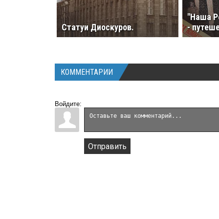
"Наша Р
Статуи Диоскуров.
- путеше
КОММЕНТАРИИ
Войдите:
Отправить