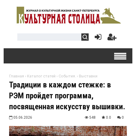
Главная
›
Каталог статей
›
События.
›
Выставки
Традиции в каждом стежке: в
РЭМ пройдет программа,
посвященная искусству вышивки.
05.06.2026
548
0.0
0