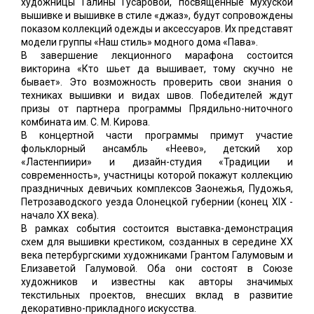
художницы Галины Гусаровой, посвященные мухуской
вышивке и вышивке в стиле «джаз», будут сопровождены
показом коллекций одежды и аксессуаров. Их представят
модели группы «Наш стиль» модного дома «Пава».
В завершение лекционного марафона состоится
викторина «Кто шьет да вышивает, тому скучно не
бывает». Это возможность проверить свои знания о
техниках вышивки и видах швов. Победителей ждут
призы от партнера программы Прядильно-ниточного
комбината им. С. М. Кирова.
В концертной части программы примут участие
фольклорный ансамбль «Неево», детский хор
«Ластенпиири» и дизайн-студия «Традиции и
современность», участницы которой покажут коллекцию
праздничных девичьих комплексов Заонежья, Пудожья,
Петрозаводского уезда Олонецкой губернии (конец XIX -
начало XX века).
В рамках события состоится выставка-демонстрация
схем для вышивки крестиком, созданных в середине XX
века петербургскими художниками Грантом Галумовым и
Елизаветой Галумовой. Оба они состоят в Союзе
художников и известны как авторы значимых
текстильных проектов, внесших вклад в развитие
декоративно-прикладного искусства.