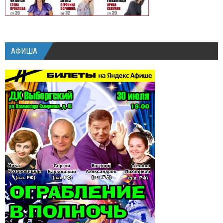
АФИША