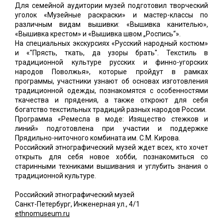
Для семейной аудитории музей подготовил творческий
уголок «Музейные раскраски» и мастер-классы по
различным видам вышивки: «Вышивка канителью»,
«Вышивка крестом» и «Вышивка швом „Роспись“».
На специальных экскурсиях «Русский народный костюм»
и «"Прясть, ткать, да узоры брать". Текстиль в
традиционной культуре русских и финно-угорских
народов Поволжья», которые пройдут в рамках
программы, участники узнают об основах изготовления
традиционной одежды, познакомятся с особенностями
ткачества и прядения, а также откроют для себя
богатство текстильных традиций разных народов России.
Программа «Ремесла в моде: Изящество стежков и
линий» подготовлена при участии и поддержке
Прядильно-ниточного комбината им. С.М. Кирова.
Российский этнографический музей ждет всех, кто хочет
открыть для себя новое хобби, познакомиться со
старинными техниками вышивания и углубить знания о
традиционной культуре.
Российский этнографический музей
Санкт-Петербург, Инженерная ул., 4/1
ethnomuseum.ru