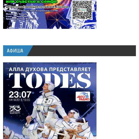
АФИША