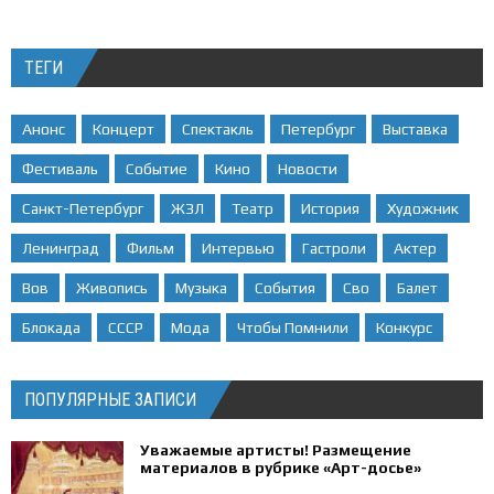
ТЕГИ
Анонс
Концерт
Спектакль
Петербург
Выставка
Фестиваль
Событие
Кино
Новости
Санкт-Петербург
ЖЗЛ
Театр
История
Художник
Ленинград
Фильм
Интервью
Гастроли
Актер
Вов
Живопись
Музыка
События
Сво
Балет
Блокада
СССР
Мода
Чтобы Помнили
Конкурс
ПОПУЛЯРНЫЕ ЗАПИСИ
Уважаемые артисты! Размещение
материалов в рубрике «Арт-досье»