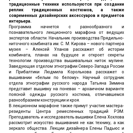
традиционные техники используются при создании
реплик традиционных костюмов, а также
современных дизайнерских аксессуаров и предметов
интерьера.
Программа начнется с разнообразного и
познавательного лекционного марафона от ведущих
экспертов области. Начальник производства Прядильно-
ниточного комбината им. С. М. Кирова – нового партнера
музея – Алексей Уланов расскажет об истории
комбината, планах на будущее и откроет секреты
технологии производства вышивальных ниток мулине.
Заведующая отделом этнографии Северо-Запада России
и Прибалтики Людмила Королькова расскажет о
вышивании «белым по белому». Научный сотрудник
отдела этнографии русского народа Татьяна Зимина
представит вышивку на поневах – архаичном варианте
поясной одежды русского костюма, отличавшемся
разнообразием конструкции и кроя.
В лекционном марафоне также примут участие мастера-
резиденты Центра ремесленных традиций РЭМ.
Преподаватель и исследователь вышивки Елена Хохлова
рассмотрит искусство вышивания не как технику, а как
зеркало общества. Лекции дизайнера Елены Падьюс и