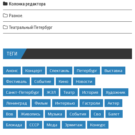
Колонка редактора
Разное.
Театральный Петербург
ТЕГИ
Анонс
Концерт
Спектакль
Петербург
Выставка
Фестиваль
Событие
Кино
Новости
Санкт-Петербург
ЖЗЛ
Театр
История
Художник
Ленинград
Фильм
Интервью
Гастроли
Актер
Вов
Живопись
Музыка
События
Сво
Балет
Блокада
СССР
Мода
Эрмитаж
Конкурс