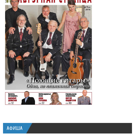
АФИША