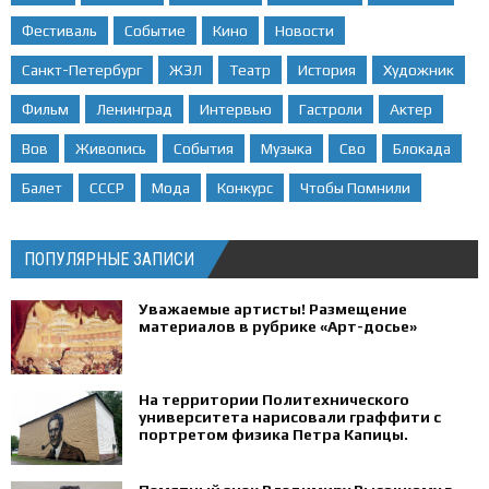
Фестиваль
Событие
Кино
Новости
Санкт-Петербург
ЖЗЛ
Театр
История
Художник
Фильм
Ленинград
Интервью
Гастроли
Актер
Вов
Живопись
События
Музыка
Сво
Блокада
Балет
СССР
Мода
Конкурс
Чтобы Помнили
ПОПУЛЯРНЫЕ ЗАПИСИ
Уважаемые артисты! Размещение
материалов в рубрике «Арт-досье»
На территории Политехнического
университета нарисовали граффити с
портретом физика Петра Капицы.