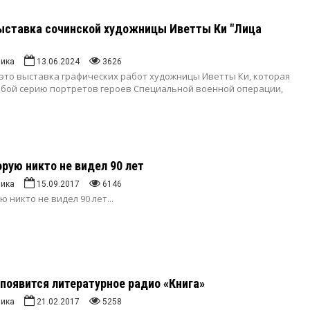
ыставка сочинской художницы Иветты Ки "Лица
ника
13.06.2024
3626
 это выставка графических работ художницы Иветты Ки, которая
обой серию портретов героев Специальной военной операции,
орую никто не видел 90 лет
ника
15.09.2017
6146
 никто не видел 90 лет...
 появится литературное радио «Книга»
ника
21.02.2017
5258