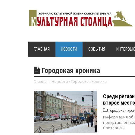
ГЛАВНАЯ
НОВОСТИ
СОБЫТИЯ
ИНТЕРВЬ
Городская хроника
Главная
›
Новости
›
Городская хроника
Среди регион
второе место
Городская хро
Информация об э
представленный 
Светлана Ч...