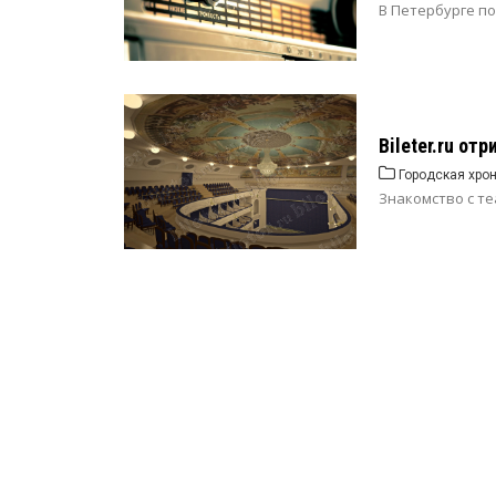
В Петербурге по
Bileter.ru от
Городская хро
Знакомство с те