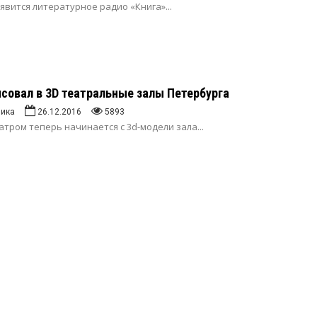
явится литературное радио «Книга»...
рисовал в 3D театральные залы Петербурга
ника
26.12.2016
5893
атром теперь начинается с 3d-модели зала...