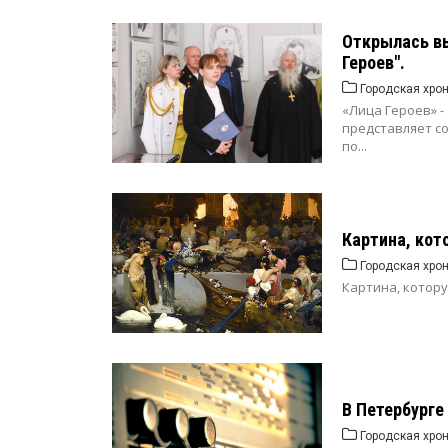
Открылась в
Героев".
Городская хро
«Лица Героев» -
представляет с
по...
Картина, кот
Городская хро
Картина, которую
В Петербурге
Городская хро