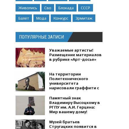
Живопись
Сво
Блокада
СССР
Балет
Мода
Конкурс
Эрмитаж
ПОПУЛЯРНЫЕ ЗАПИСИ
Уважаемые артисты!
Размещение материалов
в рубрике «Арт-досье»
На территории
Политехнического
университета
нарисовали граффити с
портретом физика
Петра Капицы.
Памятный знак
Владимиру Высоцкому в
РГПУ им. А.И. Герцена:
Мир вашему дому!
Музей братьев
Стругацких появится в