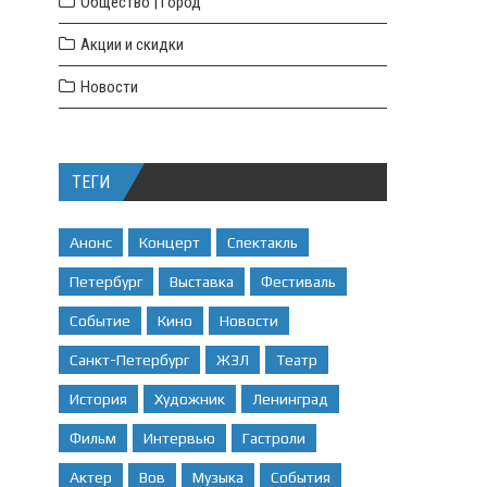
Общество | Город
Акции и скидки
Новости
ТЕГИ
Анонс
Концерт
Спектакль
Петербург
Выставка
Фестиваль
Событие
Кино
Новости
Санкт-Петербург
ЖЗЛ
Театр
История
Художник
Ленинград
Фильм
Интервью
Гастроли
Актер
Вов
Музыка
События