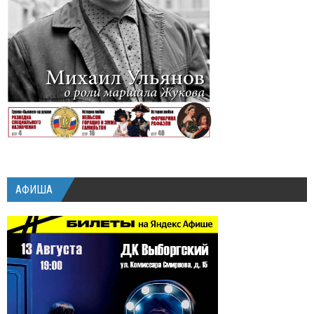
АФИША