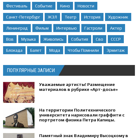
Фестиваль
Событие
Кино
Новости
Санкт-Петербург
ЖЗЛ
Театр
История
Художник
Ленинград
Фильм
Интервью
Гастроли
Актер
Вов
Музыка
Живопись
События
Сво
СССР
Блокада
Балет
Мода
Чтобы Помнили
Эрмитаж
ПОПУЛЯРНЫЕ ЗАПИСИ
Уважаемые артисты! Размещение
материалов в рубрике «Арт-досье»
На территории Политехнического
университета нарисовали граффити с
портретом физика Петра Капицы.
Памятный знак Владимиру Высоцкому в