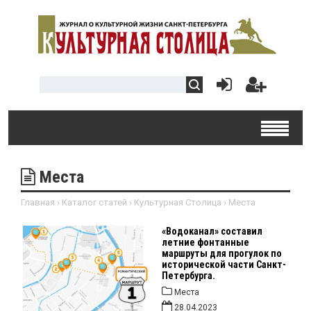
Места
Главная
›
Каталог статей
›
Культурная Столица
›
Места
«Водоканал» составил
летние фонтанные
маршруты для прогулок по
исторической части Санкт-
Петербурга.
Места
28.04.2023