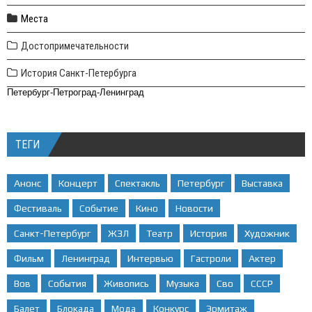
Места
Достопримечательности
История Санкт-Петербурга
Петербург-Петроград-Ленинград
ТЕГИ
Анонс
Концерт
Спектакль
Петербург
Выставка
Фестиваль
Событие
Кино
Новости
Санкт-Петербург
ЖЗЛ
Театр
История
Художник
Фильм
Ленинград
Интервью
Гастроли
Актер
Вов
События
Живопись
Музыка
Сво
СССР
Балет
Блокада
Мода
Конкурс
Эрмитаж