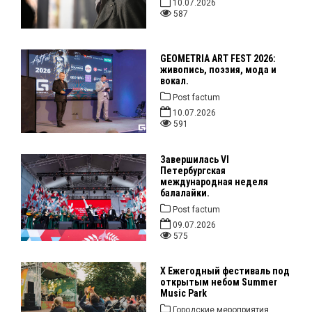
10.07.2026
587
GEOMETRIA ART FEST 2026:
живопись, поэзия, мода и
вокал.
Post factum
10.07.2026
591
Завершилась VI
Петербургская
международная неделя
балалайки.
Post factum
09.07.2026
575
X Ежегодный фестиваль под
открытым небом Summer
Music Park
Городские мероприятия.