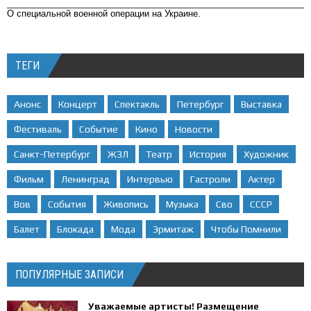
О специальной военной операции на Украине.
ТЕГИ
Анонс
Концерт
Спектакль
Петербург
Выставка
Фестиваль
Событие
Кино
Новости
Санкт-Петербург
ЖЗЛ
Театр
История
Художник
Фильм
Ленинград
Интервью
Гастроли
Актер
Вов
События
Живопись
Музыка
Сво
СССР
Балет
Блокада
Мода
Эрмитаж
Чтобы Помнили
ПОПУЛЯРНЫЕ ЗАПИСИ
Уважаемые артисты! Размещение