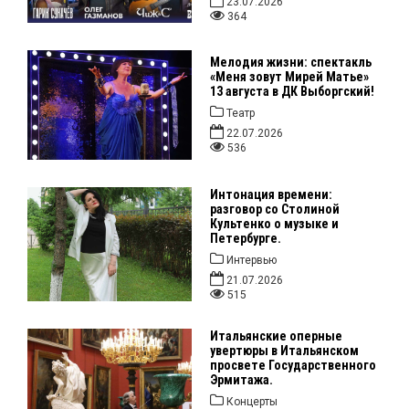
23.07.2026
364
Мелодия жизни: спектакль
«Меня зовут Мирей Матье»
13 августа в ДК Выборгский!
Театр
22.07.2026
536
Интонация времени:
разговор со Столиной
Культенко о музыке и
Петербурге.
Интервью
21.07.2026
515
Итальянские оперные
увертюры в Итальянском
просвете Государственного
Эрмитажа.
Концерты