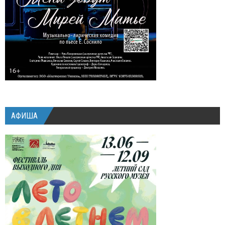
АФИША