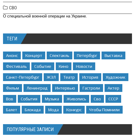
СВО
О специальной военной операции на Украине.
ТЕГИ
Анонс
Концерт
Спектакль
Петербург
Выставка
Фестиваль
Событие
Кино
Новости
Санкт-Петербург
ЖЗЛ
Театр
История
Художник
Фильм
Ленинград
Интервью
Гастроли
Актер
Вов
События
Музыка
Живопись
Сво
СССР
Балет
Блокада
Мода
Конкурс
Чтобы Помнили
ПОПУЛЯРНЫЕ ЗАПИСИ