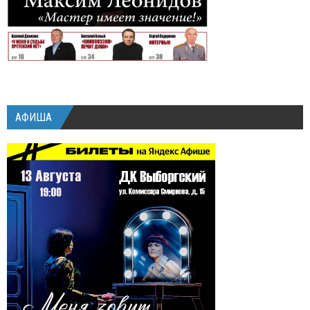
АФИША