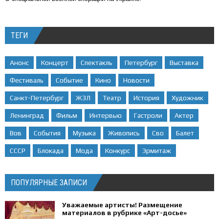
ТЕГИ
Анонс
Концерт
Спектакль
Петербург
Выставка
Фестиваль
Событие
Кино
Новости
Санкт-Петербург
ЖЗЛ
Театр
История
Художник
Ленинград
Фильм
Интервью
Гастроли
Актер
Вов
События
Музыка
Живопись
Сво
Балет
СССР
Блокада
Мода
Конкурс
Эрмитаж
ПОПУЛЯРНЫЕ ЗАПИСИ
Уважаемые артисты! Размещение
материалов в рубрике «Арт-досье»