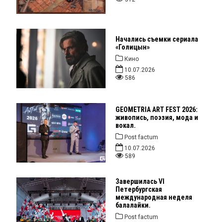
Начались съемки сериала
«Голицын»
Кино
10.07.2026
586
GEOMETRIA ART FEST 2026:
живопись, поэзия, мода и
вокал.
Post factum
10.07.2026
589
Завершилась VI
Петербургская
международная неделя
балалайки.
Post factum