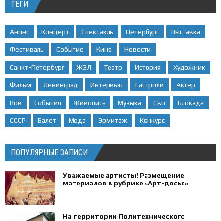
ТЕГИ
Анонс
Концерт
Спектакль
Петербург
Выставка
Фестиваль
Событие
Кино
Новости
Санкт-Петербург
ЖЗЛ
Театр
История
Художник
Фильм
Ленинград
Интервью
Гастроли
Актер
Вов
События
Живопись
Музыка
Сво
Блокада
СССР
Балет
Мода
Эрмитаж
Конкурс
ПОПУЛЯРНЫЕ ЗАПИСИ
Уважаемые артисты! Размещение
материалов в рубрике «Арт-досье»
На территории Политехнического