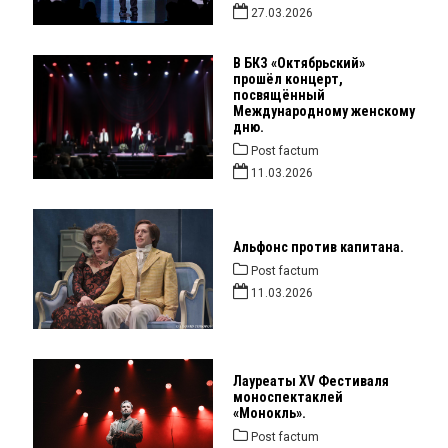
27.03.2026
В БКЗ «Октябрьский»
прошёл концерт,
посвящённый
Международному женскому
дню.
Post factum
11.03.2026
Альфонс против капитана.
Post factum
11.03.2026
Лауреаты XV Фестиваля
моноспектаклей
«Монокль».
Post factum