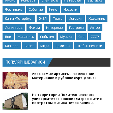
Анонс
Концерт
Спектакль
Петербург
Выставка
Фестиваль
Событие
Кино
Новости
Санкт-Петербург
ЖЗЛ
Театр
История
Художник
Ленинград
Фильм
Интервью
Гастроли
Актер
Вов
Живопись
События
Музыка
Сво
СССР
Блокада
Балет
Мода
Эрмитаж
Чтобы Помнили
ПОПУЛЯРНЫЕ ЗАПИСИ
Уважаемые артисты! Размещение
материалов в рубрике «Арт-досье»
На территории Политехнического
университета нарисовали граффити с
портретом физика Петра Капицы.