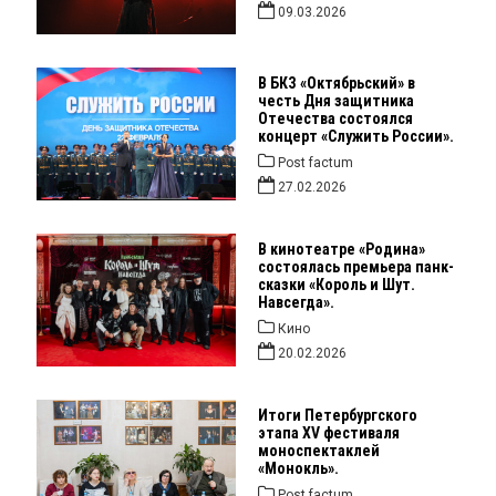
09.03.2026
В БКЗ «Октябрьский» в
честь Дня защитника
Отечества состоялся
концерт «Служить России».
Post factum
27.02.2026
В кинотеатре «Родина»
состоялась премьера панк-
сказки «Король и Шут.
Навсегда».
Кино
20.02.2026
Итоги Петербургского
этапа XV фестиваля
моноспектаклей
«Монокль».
Post factum