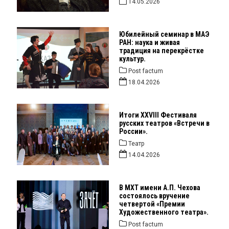
14.05.2026
Юбилейный семинар в МАЭ
РАН: наука и живая
традиция на перекрёстке
культур.
Post factum
18.04.2026
Итоги ХХVIII Фестиваля
русских театров «Встречи в
России».
Театр
14.04.2026
В МХТ имени А.П. Чехова
состоялось вручение
четвертой «Премии
Художественного театра».
Post factum