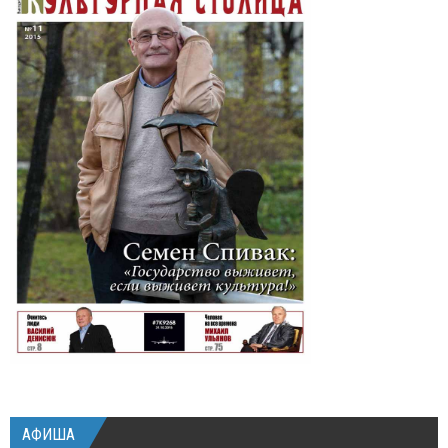
АФИША