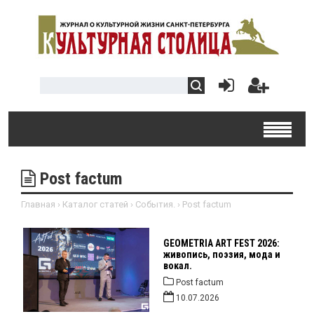
Post factum
Главная
›
Каталог статей
›
События.
›
Post factum
GEOMETRIA ART FEST 2026:
живопись, поэзия, мода и
вокал.
Post factum
10.07.2026