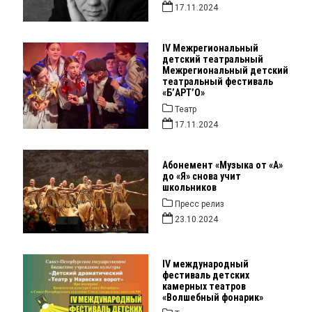
17.11.2024
IV Межрегиональный
детский театральный
Межрегиональный детский
театральный фестиваль
«Б’АРТ’О»
Театр
17.11.2024
Абонемент «Музыка от «А»
до «Я» снова учит
школьников
Пресс релиз
23.10.2024
IV международный
фестиваль детских
камерных театров
«Волшебный фонарик»