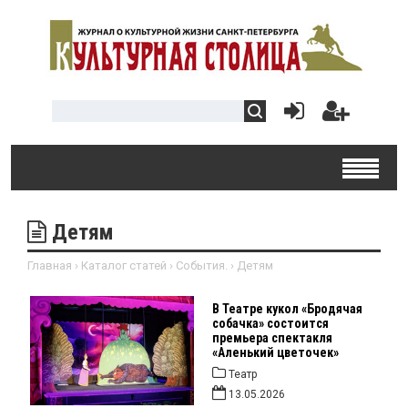
Детям
Главная
›
Каталог статей
›
События.
›
Детям
В Театре кукол «Бродячая
собачка» состоится
премьера спектакля
«Аленький цветочек»
Театр
13.05.2026