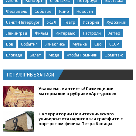
Анонс
Концерт
Спектакль
Петербург
Выставка
Фестиваль
Событие
Кино
Новости
Санкт-Петербург
ЖЗЛ
Театр
История
Художник
Ленинград
Фильм
Интервью
Гастроли
Актер
Вов
События
Живопись
Музыка
Сво
СССР
Блокада
Балет
Мода
Чтобы Помнили
Эрмитаж
ПОПУЛЯРНЫЕ ЗАПИСИ
Уважаемые артисты! Размещение
материалов в рубрике «Арт-досье»
На территории Политехнического
университета нарисовали граффити с
портретом физика Петра Капицы.