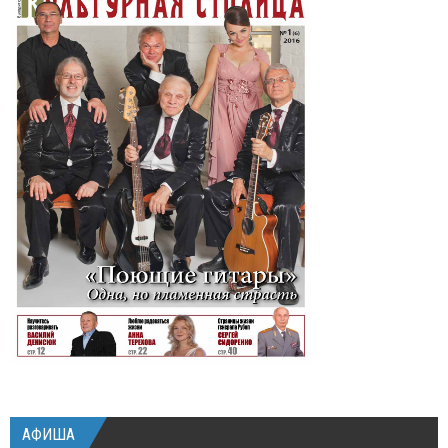
АФИША