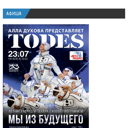
АФИША