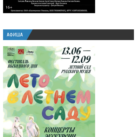
АФИША