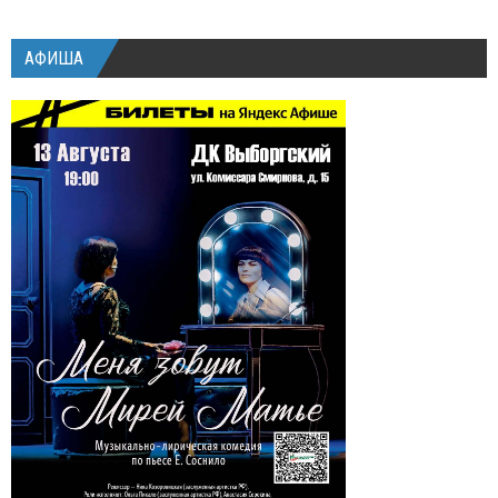
АФИША