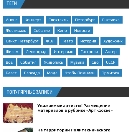
ТЕГИ
Анонс
Концерт
Спектакль
Петербург
Выставка
Фестиваль
Событие
Кино
Новости
Санкт-Петербург
ЖЗЛ
Театр
История
Художник
Фильм
Ленинград
Интервью
Гастроли
Актер
Вов
События
Живопись
Музыка
Сво
СССР
Балет
Блокада
Мода
Чтобы Помнили
Эрмитаж
ПОПУЛЯРНЫЕ ЗАПИСИ
Уважаемые артисты! Размещение
материалов в рубрике «Арт-досье»
На территории Политехнического