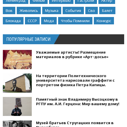
Ленинград
Фильм
Интервью
Гастроли
Актер
Вов
Живопись
Музыка
События
Сво
Балет
Блокада
СССР
Мода
Чтобы Помнили
Конкурс
ПОПУЛЯРНЫЕ ЗАПИСИ
Уважаемые артисты! Размещение
материалов в рубрике «Арт-досье»
На территории Политехнического
университета нарисовали граффити с
портретом физика Петра Капицы.
Памятный знак Владимиру Высоцкому в
РГПУ им. А.И. Герцена: Мир вашему дому!
Музей братьев Стругацких появится в