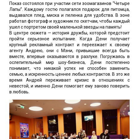
Показ состоялся при участии сети зоомагазинов “Четыре
Лапы”. Каждому гостю полагался подарок для питомца,
выдавался плед, миска и пеленка для удобства. В зоне
работал фотограф и художник по скетчам, чтобы каждый
ушел с портретом своей маленькой звезды на память!
В центре сюжета — история дружбы, которой предстоит
пройти серьезное испытание. Когда Дени получает
крупный рекламный контракт и переезжает к своему
агенту Андрею, они с Мэни, привыкшие всегда быть
вместе, впервые оказываются в разлуке. Погружаясь в
ослепительный мир шоу-бизнеса, Дени постепенно
понимает, что никакой успех не способен заменить
семью, а искренность ценнее любых контрактов. В это же
время Андрей переживает кризис в отношениях с
невестой, и именно Дени помогает ему заново поверить
в любовь.