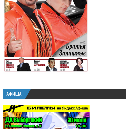
АФИША