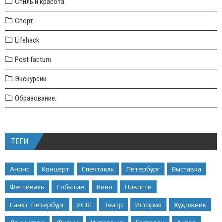
Стиль и красота.
Спорт.
Lifehack
Post factum
Экскурсии
Образование.
ТЕГИ
Анонс
Концерт
Спектакль
Петербург
Выставка
Фестиваль
Событие
Кино
Новости
Санкт-Петербург
ЖЗЛ
Театр
История
Художник