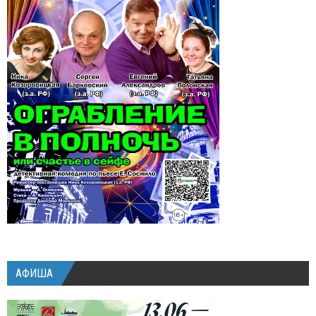
АФИША