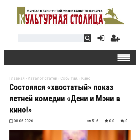
Главная
›
Каталог статей
›
События.
›
Кино
Состоялся «хвостатый» показ
летней комедии «Дени и Мэни в
кино!»
08.06.2026
516
0.0
0