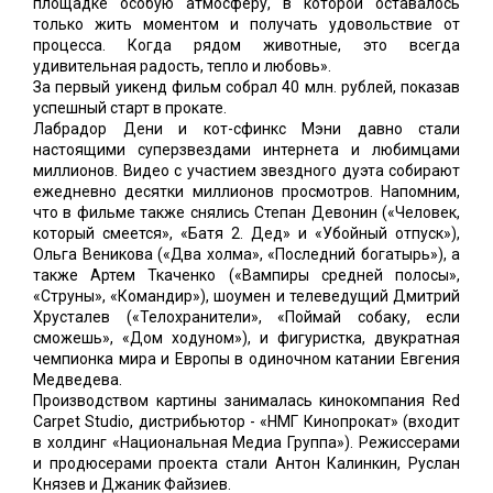
площадке особую атмосферу, в которой оставалось
только жить моментом и получать удовольствие от
процесса. Когда рядом животные, это всегда
удивительная радость, тепло и любовь».
За первый уикенд фильм собрал 40 млн. рублей, показав
успешный старт в прокате.
Лабрадор Дени и кот-сфинкс Мэни давно стали
настоящими суперзвездами интернета и любимцами
миллионов. Видео с участием звездного дуэта собирают
ежедневно десятки миллионов просмотров. Напомним,
что в фильме также снялись Степан Девонин («Человек,
который смеется», «Батя 2. Дед» и «Убойный отпуск»),
Ольга Веникова («Два холма», «Последний богатырь»), а
также Артем Ткаченко («Вампиры средней полосы»,
«Струны», «Командир»), шоумен и телеведущий Дмитрий
Хрусталев («Телохранители», «Поймай собаку, если
сможешь», «Дом ходуном»), и фигуристка, двукратная
чемпионка мира и Европы в одиночном катании Евгения
Медведева.
Производством картины занималась кинокомпания Red
Carpet Studio, дистрибьютор - «НМГ Кинопрокат» (входит
в холдинг «Национальная Медиа Группа»). Режиссерами
и продюсерами проекта стали Антон Калинкин, Руслан
Князев и Джаник Файзиев.