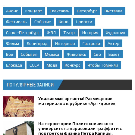
Анонс
Концерт
Спектакль
Петербург
Выставка
Фестиваль
Событие
Кино
Новости
Санкт-Петербург
ЖЗЛ
Театр
История
Художник
Фильм
Ленинград
Интервью
Гастроли
Актер
Вов
События
Музыка
Живопись
Сво
Балет
Блокада
СССР
Мода
Конкурс
Чтобы Помнили
ПОПУЛЯРНЫЕ ЗАПИСИ
Уважаемые артисты! Размещение
материалов в рубрике «Арт-досье»
На территории Политехнического
университета нарисовали граффити с
портретом физика Петра Капицы.