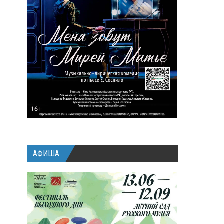
АФИША