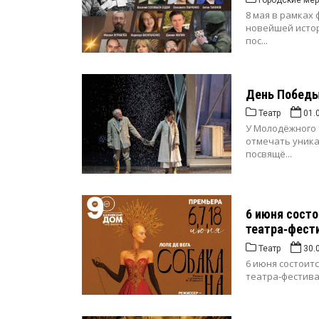
Городские мер
8 мая в рамках
новейшей истор
пос...
День Победы
Театр
01.
У Молодёжного 
отмечать уника
посвящё...
6 июня состо
театра‑фест
Театр
30.
6 июня состоит
театра‑фестива