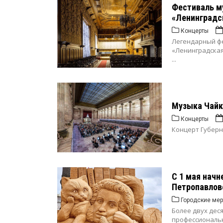
Фестиваль м
«Ленинградс
Концерты
Легендарный фе
«Ленинградская
...
Музыка Чайк
Концерты
Концерт Губерн
С 1 мая начн
Петропавлов
Городские мер
Более двух дес
профессиональн