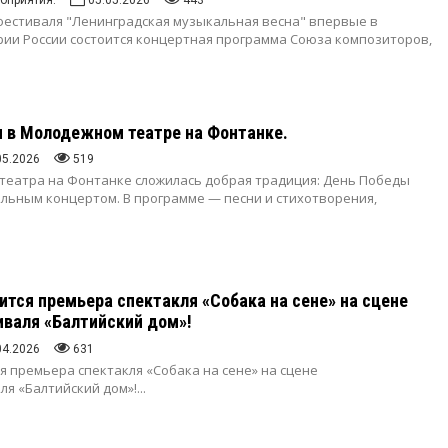
оприятия.
05.05.2026
443
 фестиваля "Ленинградская музыкальная весна" впервые в
ии России состоится концертная программа Союза композиторов,
 в Молодежном театре на Фонтанке.
05.2026
519
театра на Фонтанке сложилась добрая традиция: День Победы
льным концертом. В программе — песни и стихотворения,
ится премьера спектакля «Собака на сене» на сцене
иваля «Балтийский дом»!
04.2026
631
ся премьера спектакля «Собака на сене» на сцене
ля «Балтийский дом»!
...