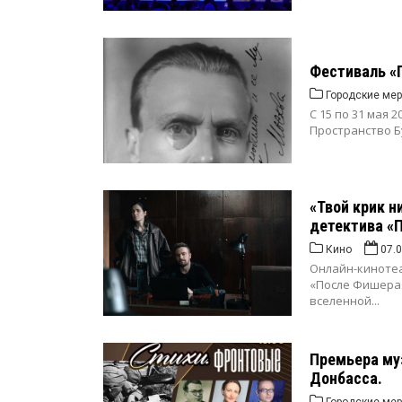
Фестиваль «П
Городские мер
С 15 по 31 мая 
Пространство Б
«Твой крик н
детектива «
Кино
07.
Онлайн-кинотеа
«После Фишера.
вселенной...
Премьера му
Донбасса.