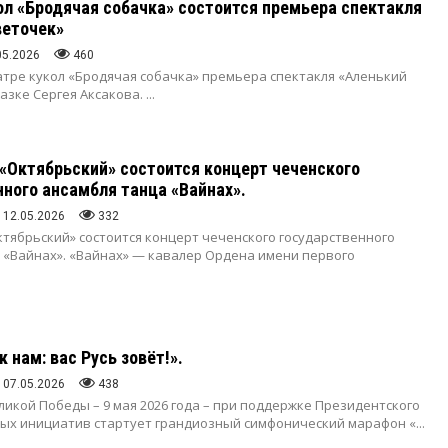
ол «Бродячая собачка» состоится премьера спектакля
веточек»
05.2026
460
Театре кукол «Бродячая собачка» премьера спектакля «Аленький
казке Сергея Аксакова.
...
 «Октябрьский» состоится концерт чеченского
ного ансамбля танца «Вайнах».
12.05.2026
332
Октябрьский» состоится концерт чеченского государственного
 «Вайнах». «Вайнах» — кавалер Ордена имени первого
к нам: вас Русь зовёт!».
07.05.2026
438
ликой Победы – 9 мая 2026 года – при поддержке Президентского
ых инициатив стартует грандиозный симфонический марафон «...