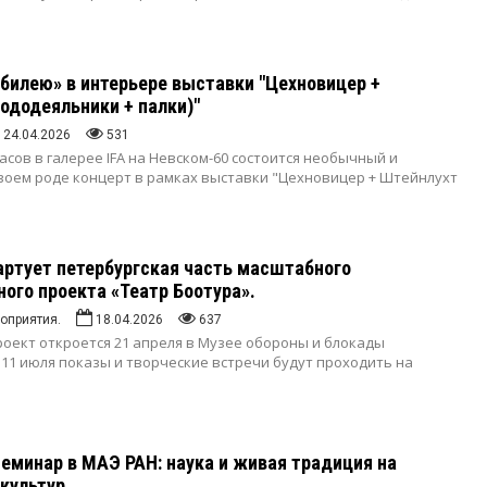
билею» в интерьере выставки "Цехновицер +
ододеяльники + палки)"
24.04.2026
531
часов в галерее IFA на Невском-60 состоится необычный и
воем роде концерт в рамках выставки "Цехновицер + Штейнлухт
артует петербургская часть масштабного
ого проекта «Театр Боотура».
оприятия.
18.04.2026
637
роект откроется 21 апреля в Музее обороны и блокады
 11 июля показы и творческие встречи будут проходить на
еминар в МАЭ РАН: наука и живая традиция на
культур.