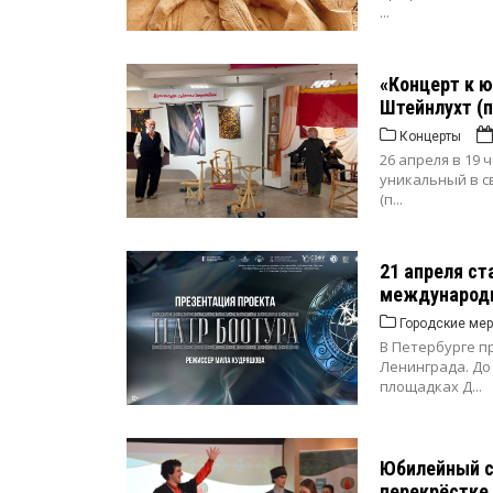
...
«Концерт к ю
Штейнлухт (п
Концерты
26 апреля в 19 
уникальный в с
(п...
21 апреля ст
международн
Городские мер
В Петербурге п
Ленинграда. До
площадках Д...
Юбилейный с
перекрёстке 