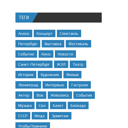
ТЕГИ
Анонс
Концерт
Спектакль
Петербург
Выставка
Фестиваль
Событие
Кино
Новости
Санкт-Петербург
ЖЗЛ
Театр
История
Художник
Фильм
Ленинград
Интервью
Гастроли
Актер
Вов
Живопись
События
Музыка
Сво
Балет
Блокада
СССР
Мода
Эрмитаж
Чтобы Помнили