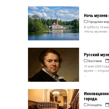
Ночь музеев 
Городские мер
В субботу 16 м
«Ночь музеев»: 
Русский муз
Выставки
15 мая 2026 го
музея — открое
...
Инновационн
города.
Концерты