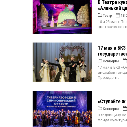
В Театре кук
«Аленький ц
Театр
13.
16 и 23 мая в 
цветочек» по с
17 мая в БКЗ
государствен
Концерты
17 мая в БКЗ «
ансамбля танца
Президент...
«Ступайте ж 
Концерты
В годовщину Ве
фонда культурн