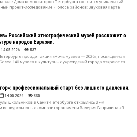
ом зале Дома композиторов Петербурга состоится уникальный
ный проект-исследование «Голоса районов: Звуковая карта
ев» Российский этнографический музей расскажет о
ьтуре народов Евразии.
14.05.2026
537
-Петербурге пройдет акция «Ночь музеев — 2026», посвящённая
Более 140 музеев и культурных учреждений города откроют св...
тор»: профессиональный старт без лишнего давления.
14.05.2026
335
улы школьников в Санкт-Петербурге открылись 37-м
 конкурсом юных композиторов имени Валерия Гаврилина «Я –