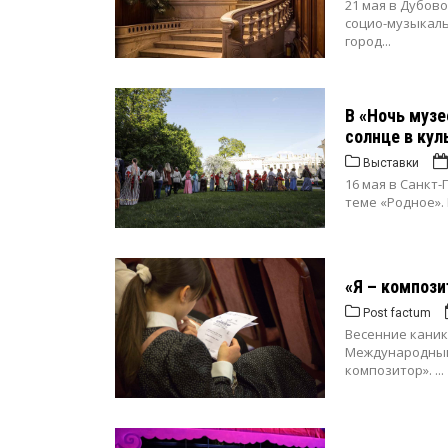
21 мая в Дубов
социо-музыкаль
город...
В «Ночь музе
солнце в кул
Выставки
16 мая в Санкт
теме «Родное». 
«Я – компози
Post factum
Весенние каник
Международным
композитор». ...