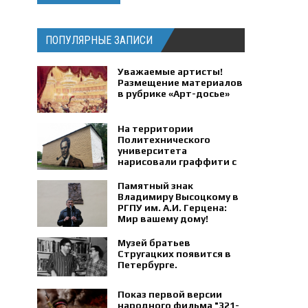
ПОПУЛЯРНЫЕ ЗАПИСИ
Уважаемые артисты!
Размещение материалов
в рубрике «Арт-досье»
На территории
Политехнического
университета
нарисовали граффити с
портретом физика
Петра Капицы.
Памятный знак
Владимиру Высоцкому в
РГПУ им. А.И. Герцена:
Мир вашему дому!
Музей братьев
Стругацких появится в
Петербурге‍.
Показ первой версии
народного фильма "321-