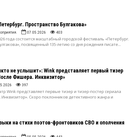
етербург. Пространство Булгакова»
оприятия.
07.05.2026
403
2026 года состоится масштабный городской фестиваль «Петербург.
улгакова», посвященный 135-летию со дня рождения писате...
икто не услышит»: Wink представляет первый тизер
После Фишера. Инквизитор»
05.2026
397
тр Wink представляет первые тизер и тизер-постер сериала
 Инквизитор». Скоро поклонников детективного жанра и
зыки на стихи поэтов-фронтовиков СВО и ополчения