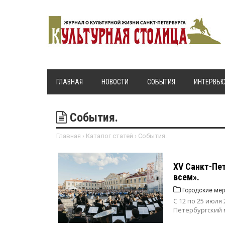
ГЛАВНАЯ
НОВОСТИ
СОБЫТИЯ
ИНТЕРВЬ
События.
Главная
›
Каталог статей
›
События.
XV Санкт-Пе
всем».
Городские мер
С 12 по 25 июля
Петербургский 