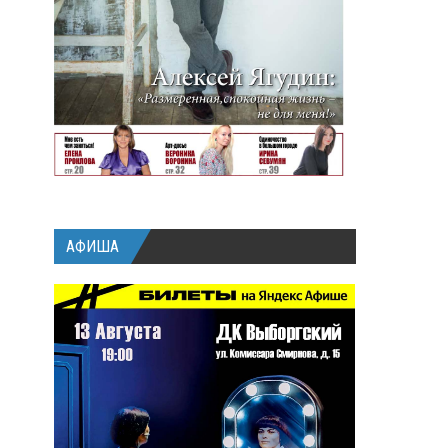
АФИША