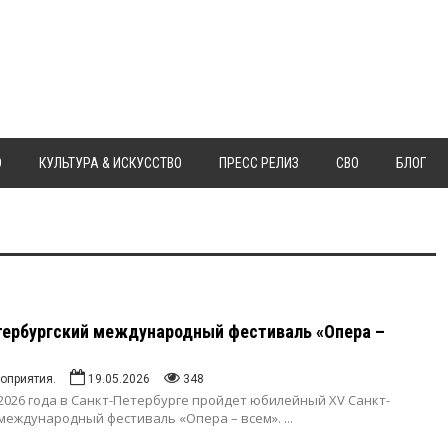
Ю
КУЛЬТУРА & ИСКУССТВО
ПРЕСС РЕЛИЗ
СВО
БЛОГ
тербургский международный фестиваль «Опера –
оприятия.
19.05.2026
348
 2026 года в Санкт-Петербурге пройдет юбилейный XV Санкт-
международный фестиваль «Опера – всем».
...