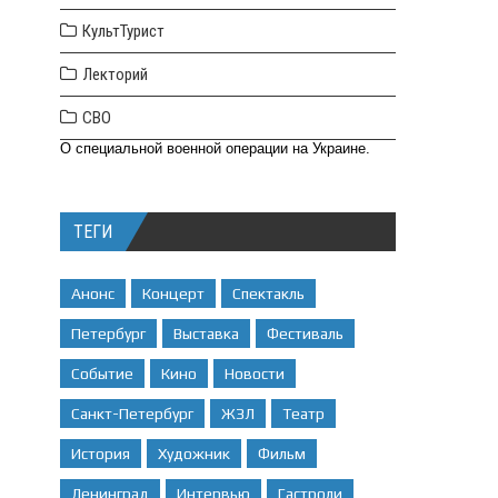
КультТурист
Лекторий
СВО
О специальной военной операции на Украине.
ТЕГИ
Анонс
Концерт
Спектакль
Петербург
Выставка
Фестиваль
Событие
Кино
Новости
Санкт-Петербург
ЖЗЛ
Театр
История
Художник
Фильм
Ленинград
Интервью
Гастроли