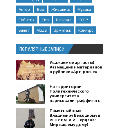
Актер
Вов
Живопись
Музыка
События
Сво
Блокада
СССР
Балет
Мода
Эрмитаж
Конкурс
ПОПУЛЯРНЫЕ ЗАПИСИ
Уважаемые артисты!
Размещение материалов
в рубрике «Арт-досье»
На территории
Политехнического
университета
нарисовали граффити с
портретом физика
Петра Капицы.
Памятный знак
Владимиру Высоцкому в
РГПУ им. А.И. Герцена:
Мир вашему дому!