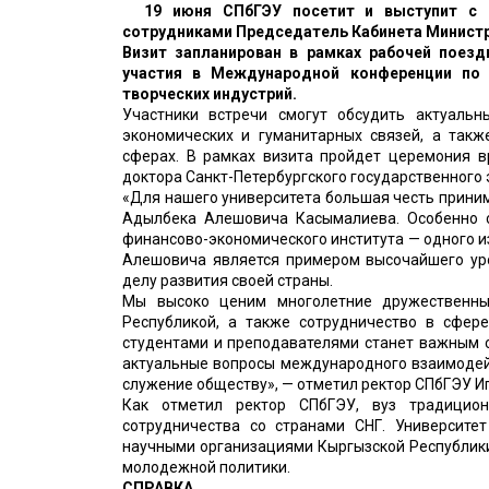
19 июня СПбГЭУ посетит и выступит с 
сотрудниками Председатель Кабинета Минист
Визит запланирован в рамках рабочей поез
участия в Международной конференции по 
творческих индустрий.
Участники встречи смогут обсудить актуальны
экономических и гуманитарных связей, а такж
сферах. В рамках визита пройдет церемония 
доктора Санкт-Петербургского государственного 
«Для нашего университета большая честь прини
Адылбека Алешовича Касымалиева. Особенно с
финансово-экономического института — одного 
Алешовича является примером высочайшего уро
делу развития своей страны.
Мы высоко ценим многолетние дружественны
Республикой, а также сотрудничество в сфере
студентами и преподавателями станет важным с
актуальные вопросы международного взаимодей
служение обществу», — отметил ректор СПбГЭУ И
Как отметил ректор СПбГЭУ, вуз традицио
сотрудничества со странами СНГ. Университе
научными организациями Кыргызской Республики,
молодежной политики.
СПРАВКА