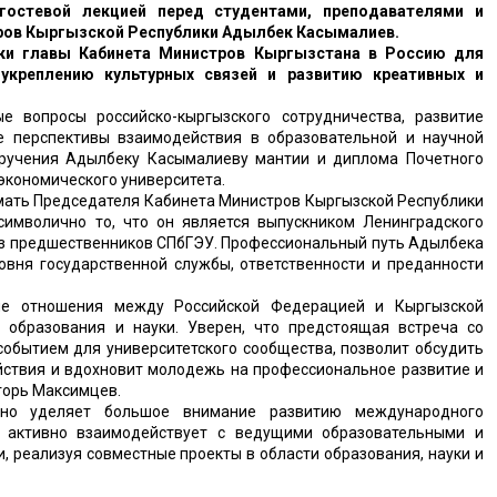
гостевой лекцией перед студентами, преподавателями и
ров Кыргызской Республики Адылбек Касымалиев.
дки главы Кабинета Министров Кыргызстана в Россию для
укреплению культурных связей и развитию креативных и
е вопросы российско-кыргызского сотрудничества, развитие
е перспективы взаимодействия в образовательной и научной
вручения Адылбеку Касымалиеву мантии и диплома Почетного
экономического университета.
мать Председателя Кабинета Министров Кыргызской Республики
имволично то, что он является выпускником Ленинградского
из предшественников СПбГЭУ. Профессиональный путь Адылбека
вня государственной службы, ответственности и преданности
е отношения между Российской Федерацией и Кыргызской
 образования и науки. Уверен, что предстоящая встреча со
обытием для университетского сообщества, позволит обсудить
ствия и вдохновит молодежь на профессиональное развитие и
горь Максимцев.
нно уделяет большое внимание развитию международного
т активно взаимодействует с ведущими образовательными и
 реализуя совместные проекты в области образования, науки и