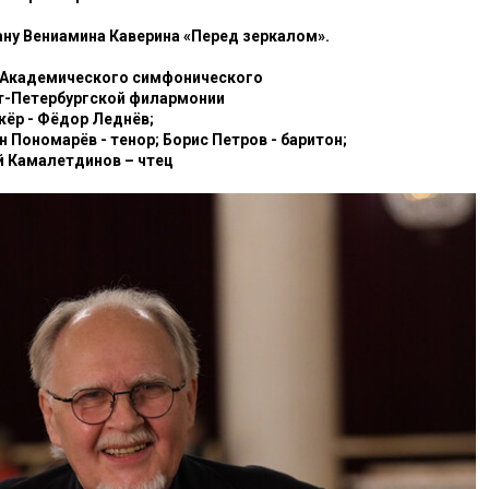
ну Вениамина Каверина «Перед зеркалом».
 Академического симфонического
т-Петербургской филармонии
ёр - Фёдор Леднёв;
н Пономарёв - тенор; Борис Петров - баритон;
 Камалетдинов – чтец