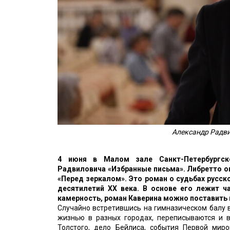
Александр Радви
4 июня в Малом зале Санкт-Петербургск
Радвиловича «Избранные письма». Либретто о
«Перед зеркалом». Это роман о судьбах русск
десятилетий ХХ века. В основе его лежит 
камерность, роман Каверина можно поставить в
Случайно встретившись на гимназическом балу в
жизнью в разных городах, переписываются и в
Толстого, дело Бейлиса, события Первой миро