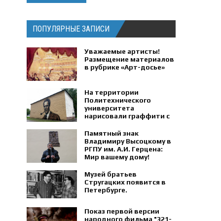
ПОПУЛЯРНЫЕ ЗАПИСИ
Уважаемые артисты!
Размещение материалов
в рубрике «Арт-досье»
На территории
Политехнического
университета
нарисовали граффити с
портретом физика
Петра Капицы.
Памятный знак
Владимиру Высоцкому в
РГПУ им. А.И. Герцена:
Мир вашему дому!
Музей братьев
Стругацких появится в
Петербурге‍.
Показ первой версии
народного фильма "321-