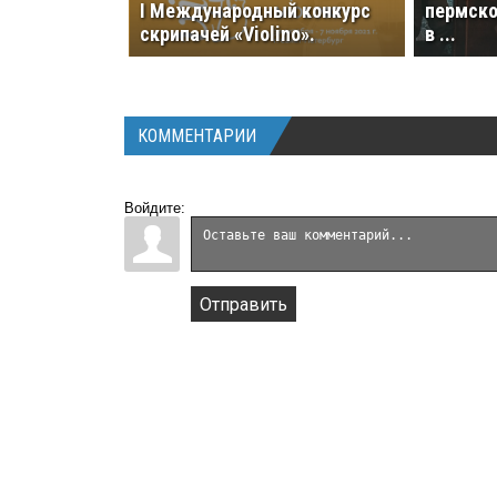
I Международный конкурс
пермско
скрипачей «Violino».
в ...
КОММЕНТАРИИ
Войдите:
Отправить