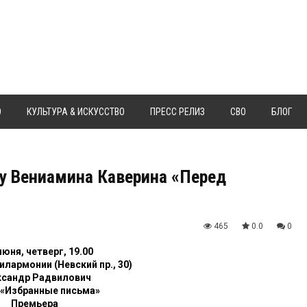
Ю
КУЛЬТУРА & ИСКУССТВО
ПРЕСС РЕЛИЗ
СВО
БЛОГ
у Вениамина Каверина «Перед
465
0.0
0
июня, четверг, 19.00
лармонии (Невский пр., 30)
ксандр Радвилович
 «Избранные письма»
Премьера