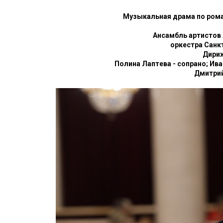
Музыкальная драма по рома
Ансамбль артистов
оркестра Санк
Дириж
Полина Лаптева - сопрано; Ива
Дмитрий