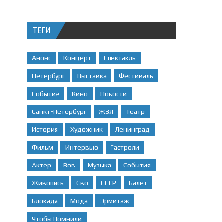
ТЕГИ
Анонс
Концерт
Спектакль
Петербург
Выставка
Фестиваль
Событие
Кино
Новости
Санкт-Петербург
ЖЗЛ
Театр
История
Художник
Ленинград
Фильм
Интервью
Гастроли
Актер
Вов
Музыка
События
Живопись
Сво
СССР
Балет
Блокада
Мода
Эрмитаж
Чтобы Помнили