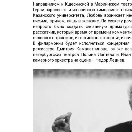
Направником и Кшесинской в Мариинском театре
Герои взрослеют и из наивных гимназистов вы
Казанского университета. Любовь возникает не
письма, причем, лишь в женские. По сюжету ро
непросто было создать связанную драматур
рассказчик, который время от времени комментир
полового в трактире, и гостиничного портье, и н
В филармонии будет исполняться концертная 
режиссера Дмитрия Камалетлинова, он же возь
петербургских театров Полина Лаптева и Иван
камерного оркестра на сцене – Федор Леднев.