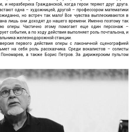
, и неразбериха Гражданской, когда герои теряют друг друга.
растают одна – художницей, другой – профессором математики
ожиданно, но встреч так мало! Все чувства выплескиваются в
мана лишь они доходят до нашего времени. Именно поэтому так
гию оперы. Частично этому помогает еще один персонаж –
ует события, а по ходу действия выполняет роль почтальона, и
ачальника железнодорожной станции.
версия первого действия оперы с лаконичной сценографией
мет на себя роль рассказчика. Среди вокалистов – солисты
 Пономарев, а также Борис Петров. За дирижерским пультом