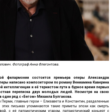
лович. Фотограф Анна Флегонтова.
ой филармонии состоится премьера оперы Александра
перы написано композитором по роману Вениамина Каверина
ой интеллигенции и её тернистом пути в бурное время первых
частная переписка двух молодых людей. Несмотря на свою
 один ряд с «Бегом» Михаила Булгакова.
 Перми, главные герои – Елизавета и Константин, разделенные
 этих письмах упоминаются такие приметы эпохи как смерть
вой, с её патриотическим угаром, патриотический концерт с