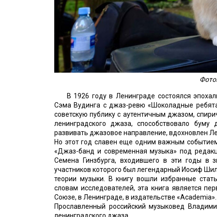
Фото
В 1926 году в Ленинграде состоялся эпохал
Сэма Вудинга с джаз-ревю «Шоколадные ребята
советскую публику с аутентичным джазом, спири
ленинградского джаза, способствовало буму
развивать джазовое направление, вдохновлен Ле
Но этот год славен еще одним важным событием 
«Джаз-банд и современная музыка» под редакц
Семена Гинзбурга, входившего в эти годы в 
участников которого был легендарный Иосиф Ши
теории музыки. В книгу вошли избранные стать
словам исследователей, эта книга является пе
Союзе, в Ленинграде, в издательстве «Academia».
Прославленный российский музыковед Владими
ленинградского джаза.