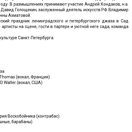
году. В размышлениях принимают участие Андрей Кондаков, н.а.
РФ Давид Голощекин, заслуженный деятель искусств РФ Владимир
нны Ахматовой.
еский праздник ленинградского и петербургского джаза в Сад
- артисты на сцене, гости в партере и уютной неге сада, команда
!
культуре Санкт-Петербурга.
аза
 Thomas (вокал, Франция)
D Walter (вокал, США)
ория Воскобойника (контрабас)
ишные, барабаны)