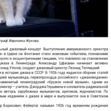
граф: Вероника Жукова.
ьный джазовый концерт. Выступление американского оркестра
» в Цирке на Фонтанке стало знаковым событием, познакомив
чуэлс и эксцентричными танцами, что повлияло на становление
 джаза в Ленинграде. Александр Цфасман начинает активно
онид Утесов, создает джазовый оркестр Леонид Теплицкий.
в истории джаза в СССР. В 1926 году издается сборник статей
ией музыковеда, первопроходца российского «джазоведения»
знаменитый ленинградский «Кружок новой музыки», одним из
ллингер – учитель Джорджа Гершвина и основатель радикальной
и автора, зарубежных музыкантов, критиков, журналистов. По
рвым изданием о джазе в мире и выпускается она в Советском
р Борисович Фейертаг называл 1926 год временем рождения