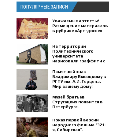
ПОПУЛЯРНЫЕ ЗАПИСИ
Уважаемые артисты!
Размещение материалов
в рубрике «Арт-досье»
На территории
Политехнического
университета
нарисовали граффити с
портретом физика
Петра Капицы.
Памятный знак
Владимиру Высоцкому в
РГПУ им. А.И. Герцена:
Мир вашему дому!
Музей братьев
Стругацких появится в
Петербурге‍.
Показ первой версии
народного фильма "321-
я, Сибирская".