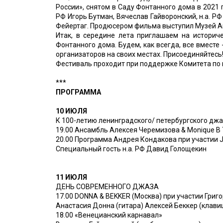
России», снятом в Саду Фонтанного дома в 2021 
РФ Игорь Бутман, Вячеслав Гайворонский, н.а. 
Фейертаг. Продюсером фильма выступил Музей А
Итак, в середине лета приглашаем на историч
Фонтанного дома. Будем, как всегда, все вместе 
организаторов на своих местах. Присоединяйтесь
Фестиваль проходит при поддержке Комитета по 
***
ПРОГРАММА
10 ИЮЛЯ
К 100-летию ленинградского/ петербургского дж
19.00 Ансамбль Алексея Черемизова & Monique B
20.00 Программа Андрея Кондакова при участии J
Специальный гость н.а. РФ Давид Голощекин
11 ИЮЛЯ
ДЕНЬ СОВРЕМЕННОГО ДЖАЗА
17.00 DONNA & BEKKER (Москва) при участии Григ
Анастасия Донна (гитара) Алексей Беккер (клав
18.00 «Венецианский карнавал»