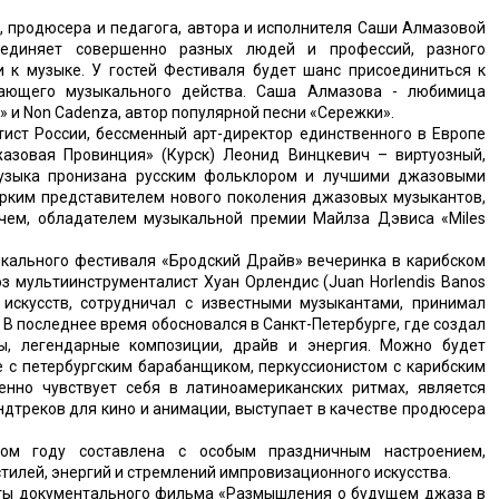
, продюсера и педагога, автора и исполнителя Саши Алмазовой
единяет совершенно разных людей и профессий, разного
и к музыке. У гостей Фестиваля будет шанс присоединиться к
сающего музыкального действа. Саша Алмазова - любимица
» и Non Cadenza, автор популярной песни «Сережки».
тист России, бессменный арт-директор единственного в Европе
зовая Провинция» (Курск) Леонид Винцкевич – виртуозный,
музыка пронизана русским фольклором и лучшими джазовыми
ярким представителем нового поколения джазовых музыкантов,
чем, обладателем музыкальной премии Майлза Дэвиса «Miles
кального фестиваля «Бродский Драйв» вечеринка в карибском
оз мультиинструменталист Хуан Орлендис (Juan Horlendis Banos
 искусств, сотрудничал с известными музыкантами, принимал
 В последнее время обосновался в Санкт-Петербурге, где создал
мы, легендарные композиции, драйв и энергия. Можно будет
е с петербургским барабанщиком, перкуссионистом с карибским
нно чувствует себя в латиноамериканских ритмах, является
дтреков для кино и анимации, выступает в качестве продюсера
ом году составлена с особым праздничным настроением,
тилей, энергий и стремлений импровизационного искусства.
ты документального фильма «Размышления о будущем джаза в