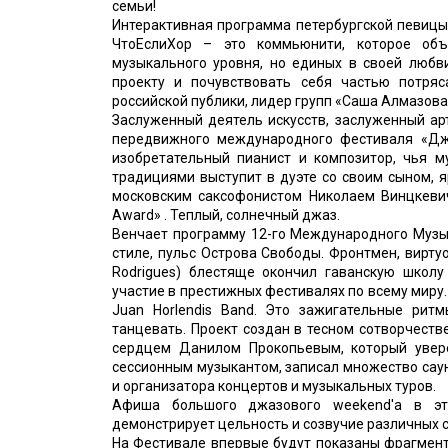
семьи!
Интерактивная программа петербургской певицы
ЧтоЕслиХор – это коммьюнити, которое объ
музыкального уровня, но единых в своей любв
проекту и почувствовать себя частью потря
российской публики, лидер групп «Саша Алмазова
Заслуженный деятель искусств, заслуженный ар
передвижного международного фестиваля «Джа
изобретательный пианист и композитор, чья 
традициями выступит в дуэте со своим сыном, 
московским саксофонистом Николаем Винцкеви
Award» . Теплый, солнечный джаз.
Венчает программу 12-го Международного Музы
стиле, пульс Острова Свободы. Фронтмен, вирту
Rodrigues) блестяще окончил гаванскую школу
участие в престижных фестивалях по всему миру.
Juan Horlendis Band. Это зажигательные рит
танцевать. Проект создан в тесном сотворчеств
сердцем Данилом Прокопьевым, который увере
сессионным музыкантом, записал множество саун
и организатора концертов и музыкальных туров.
Афиша большого джазового weekend'а в эт
демонстрирует цельность и созвучие различных с
На Фестивале впервые будут показаны фрагмен