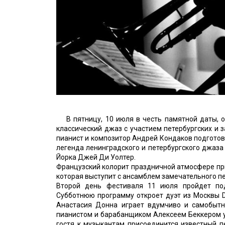
В пятницу, 10 июля в честь памятной даты, 
классический джаз с участием петербургских и
пианист и композитор Андрей Кондаков подготови
легенда ленинградского и петербургского джаза
Йорка Джей Ди Уолтер.
Французский колорит праздничной атмосфере пр
которая выступит с ансамблем замечательного п
Второй день фестиваля 11 июля пройдет по
Субботнюю программу откроет дуэт из Москвы D
Анастасия Донна играет вдумчиво и самобытно
пианистом и барабанщиком Алексеем Беккером у
гостя к музыкантам присоединится известный п