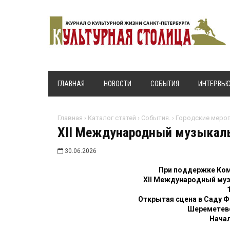
ГЛАВНАЯ
НОВОСТИ
СОБЫТИЯ
ИНТЕРВЬ
Главная
›
Каталог статей
›
События.
›
Городские мероп
XII Международный музыкаль
30.06.2026
При поддержке Ком
XII Международный му
Открытая сцена в Саду 
Шереметевс
Начал