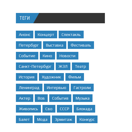
ТЕГИ
Анонс
Концерт
Спектакль
Петербург
Выставка
Фестиваль
Событие
Кино
Новости
Санкт-Петербург
ЖЗЛ
Театр
История
Художник
Фильм
Ленинград
Интервью
Гастроли
Актер
Вов
События
Музыка
Живопись
Сво
СССР
Блокада
Балет
Мода
Эрмитаж
Конкурс