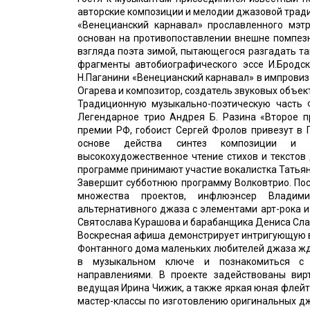
авторские композиции и мелодии джазовой трад
«Венецианский карнавал» прославленного мэт
основан на противопоставлении внешне помпез
взгляда поэта зимой, пытающегося разгадать т
фрагменты автобиографического эссе И.Бродс
Н.Паганини «Венецианский карнавал» в импровиз
Огарева и композитор, создатель звуковых объек
Традиционную музыкально-поэтическую часть 
Легендарное трио Андрея Б. Разина «Второе п
премии РФ, гобоист Сергей Фролов привезут в 
основе действа синтез композиции и и
высокохудожественное чтение стихов и текстов
программе принимают участие вокалистка Татьян
Завершит субботнюю программу Волковтрио. Пос
множества проектов, инфлюэнсер Владим
альтернативного джаза с элементами арт-рока и
Святослава Курашова и барабанщика Дениса Слад
Воскресная афиша демонстрирует интригующую ва
Фонтанного дома маленьких любителей джаза жд
в музыкальном ключе и познакомиться с
направлениями. В проекте задействованы вир
ведущая Ирина Чижик, а также яркая юная флейт
мастер-классы по изготовлению оригинальных дж