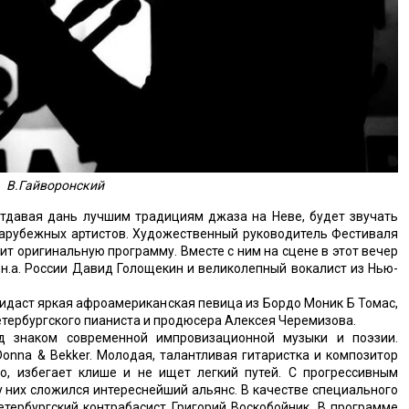
В.Гайворонский
отдавая дань лучшим традициям джаза на Неве, будет звучать
 зарубежных артистов. Художественный руководитель Фестиваля
т оригинальную программу. Вместе с ним на сцене в этот вечер
 н.а. России Давид Голощекин и великолепный вокалист из Нью-
идаст яркая афроамериканская певица из Бордо Моник Б Томас,
етербургского пианиста и продюсера Алексея Черемизова.
д знаком современной импровизационной музыки и поэзии.
onna & Bekker. Молодая, талантливая гитаристка и композитор
, избегает клише и не ищет легкий путей. С прогрессивным
 них сложился интереснейший альянс. В качестве специального
етербургский контрабасист Григорий Воскобойник. В программе