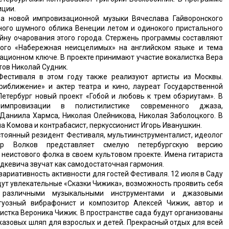
иции.
ра новой импровизационной музыки Вячеслава Гайворонского
ного шумного облика Венеции летом и одинокого пристального
айну очарования этого города. Стержень программы составляют
кого «Набережная неисцелимых» на английском языке и тема
ационном ключе. В проекте принимают участие вокалистка Вера
тов Николай Судник.
Фестиваля в этом году также реализуют артисты из Москвы.
риближение» и актер театра и кино, лауреат Государственной
Петербург новый проект «Гобой и любовь к трем обэриутам». В
мпровизации в полистилистике современного джаза,
 Даниила Хармса, Николая Олейникова, Николая Заболоцкого. В
а Комова и контрабасист, перкуссионист Игорь Иванушкин.
тоянный резидент Фестиваля, мультиинструменталист, идеолог
ир Волков представляет смелую петербургскую версию
 неистового фолка в своем культовом проекте. Имена гитариста
кевича звучат как самодостаточная гармония.
риативность активности для гостей Фестиваля. 12 июля в Саду
ут увлекательные «Сказки Чижика», возможность проявить себя
 различными музыкальными инструментами и джазовыми
туозный вибрафонист и композитор Алексей Чижик, автор и
истка Вероника Чижик. В пространстве сада будут организованы
азовых шляп для взрослых и детей. Прекрасный отдых для всей