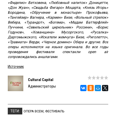
«Фиделио» Бетховена, «Любовный напиток» Доницетти,
«Дон Жуан», «Свадьба Фигаро» Моцарта, «Князь Игорь»
Бородина, «Обручение в монастыре» Прокофьева,
«Тангейзер» Вагнера, «Кармен» Бизе, «Вольный стрелок»
Вебера, «Турандот», «Богема», «Мадам Баттерфляй»
Пуччини, «Севильский цирюльник» Россини», «Борис
Годунов», «Хованщина» Мусоргского, «Русалка»
Даргомыжского, «Искатели жемчуга» Бизе, «Риголетто»,
«Травиата» Верди, «Черное домино» Обера и другие. Все
оперы исполняются на языке оригинала. Во все годы
проведения фестиваля спектакли open air
сопровождались аншлагами.
Источник
Cultural Capital
Администраторы
ТЕГИ:
ОПЕРА ВСЕМ
,
ФЕСТИВАЛЬ