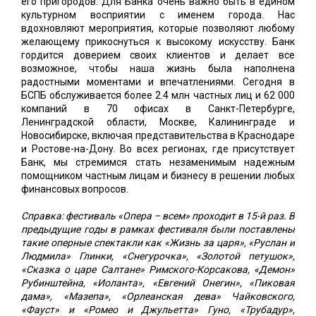
его пригородов. Для Банка очень важно быть в едином
культурном восприятии с именем города. Нас
вдохновляют мероприятия, которые позволяют любому
желающему прикоснуться к высокому искусству. Банк
гордится доверием своих клиентов и делает все
возможное, чтобы наша жизнь была наполнена
радостными моментами и впечатлениями. Сегодня в
БСПБ обслуживается более 2.4 млн частных лиц и 62 000
компаний в 70 офисах в Санкт-Петербурге,
Ленинградской области, Москве, Калининграде и
Новосибирске, включая представительства в Краснодаре
и Ростове-на-Дону. Во всех регионах, где присутствует
Банк, мы стремимся стать незаменимым надежным
помощником частным лицам и бизнесу в решении любых
финансовых вопросов.
Справка: фестиваль «Опера – всем» проходит в 15-й раз. В
предыдущие годы в рамках фестиваля были поставлены
такие оперные спектакли как «Жизнь за царя», «Руслан и
Людмила» Глинки, «Снегурочка», «Золотой петушок»,
«Сказка о царе Салтане» Римского-Корсакова, «Демон»
Рубинштейна, «Иоланта», «Евгений Онегин», «Пиковая
дама», «Мазепа», «Орлеанская дева» Чайковского,
«Фауст» и «Ромео и Джульетта» Гуно, «Трубадур»,