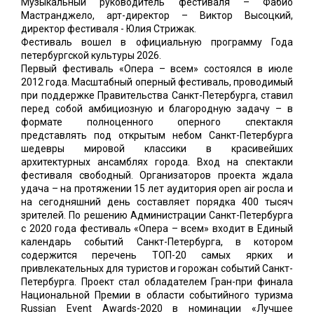
Музыкальный руководитель фестиваля – Фабио
Мастранджело, арт-директор – Виктор Высоцкий,
директор фестиваля - Юлия Стрижак.
Фестиваль вошел в официальную программу Года
петербургской культуры 2026.
Первый фестиваль «Опера – всем» состоялся в июле
2012 года. Масштабный оперный фестиваль, проводимый
при поддержке Правительства Санкт-Петербурга, ставил
перед собой амбициозную и благородную задачу – в
формате полноценного оперного спектакля
представлять под открытым небом Санкт-Петербурга
шедевры мировой классики в красивейших
архитектурных ансамблях города. Вход на спектакли
фестиваля свободный. Организаторов проекта ждала
удача – на протяжении 15 лет аудитория open air росла и
на сегодняшний день составляет порядка 400 тысяч
зрителей. По решению Администрации Санкт-Петербурга
с 2020 года фестиваль «Опера – всем» входит в Единый
календарь событий Санкт-Петербурга, в котором
содержится перечень ТОП-20 самых ярких и
привлекательных для туристов и горожан событий Санкт-
Петербурга. Проект стал обладателем Гран-при финала
Национальной Премии в области событийного туризма
Russian Event Awards-2020 в номинации «Лучшее