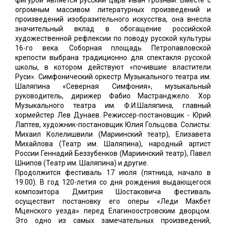
фигурой является русский царь Иван Грозный. Вместе с
огромным массивом литературных произведений и
произведений изобразительного искусства, она внесла
значительный вклад в обогащение российской
художественной рефлексии по поводу русской культуры
16-го века. Соборная площадь Петропавловской
крепости выбрана традиционно для спектакля русской
школы, в котором действуют «почившие властители
Руси». Симфонический оркестр Музыкального театра им.
Шаляпина «Северная Симфония», музыкальный
руководитель, дирижер Фабио Мастранджело. Хор
Музыкального театра им. Ф.И.Шаляпина, главный
хормейстер Лев Дунаев. Режиссер-постановщик - Юрий
Лаптев, художник-постановщик Юлия Гольцова. Солисты:
Михаил Колелишвили (Мариинский театр), Елизавета
Михайлова (Театр им. Шаляпина), народный артист
России Геннадий Беззубенков (Мариинский театр), Павел
Шнипов (Театр им. Шаляпина) и другие.
Продолжится фестиваль 17 июля (пятница, начало в
19.00). В год 120-летия со дня рождения выдающегося
композитора Дмитрия Шостаковича фестиваль
осуществит постановку его оперы «Леди Макбет
Мценского уезда» перед Елагиноостровским дворцом.
Это одно из самых замечательных произведений,