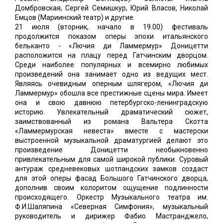
Домбровская, Сергей Семишкур, Юрий Власов, Николай
Емцов (Мариинский театр) и другие.
21 июля (вторник, начало в 19.00) фестиваль
продолжится показом оперы эпохи итальянского
бельканто - «Лючия ди Ламмермур» Доницетти
расположится на плацу перед Гатчинским дворцом.
Среди наиболее популярных и всемирно любимых
произведений она занимает одно из ведущих мест.
Являясь очевидным оперным шлягером, «Лючия ди
Ламмермур» обошла все престижные сцены мира. Имеет
она и свою давнюю петербургско-ленинградскую
историю. Увлекательный драматический сюжет,
заимствованный из романа Вальтера Скотта
«Ламмермурская невеста» вместе с мастерски
выстроенной музыкальной драматургией делают это
произведение Доницетти необыкновенно
привлекательным для самой широкой публики. Суровый
антураж средневековых шотландских замков создаст
для этой оперы фасад Большого Гатчинского дворца,
дополнив своим колоритом ощущение подлинности
происходящего. Оркестр Музыкального театра им.
Ф.И.Шаляпина «Северная Симфония», музыкальный
руководитель и дирижер Фабио Мастранджело,