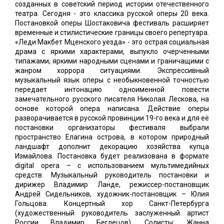
созданных в советский период истории отечественного
театра. Сегодня - это классика русской оперы 20 века.
Постановкой оперы Шостаковича фестиваль расширяет
временные и стилистические границы своего репертуара.
«Леди Макбет Мценского уезда» - это острая социальная
драма с яркими характерами, выпукло очерченными
типажами, яркими народными сценами и граничащими с
жанром хоррора ситуациями. Экспрессивный
музыкальный язык оперы с необыкновенной точностью
передает интонацию одноименной повести
замечательного русского писателя Николая Лескова, на
основе которой опера написана. Действие оперы
разворачивается в русской провинции 19-го века и для её
постановки организаторы фестиваля выбрали
пространство Елагина острова, в котором природный
ландшафт дополнит декорацию хозяйства купца
Измайлова. Постановка будет реализована в формате
digital opera – с использованием мультимедийных
средств. Музыкальный руководитель постановки и
дирижер Владимир Ланде, режиссер-постановщик
Андрей Сидельников, художник-постановщик – Юлия
Гольцова. Концертный хор Санкт-Петербурга
(художественный руководитель заслуженный артист
России Владимир Беглецов). Солисты: Жанна