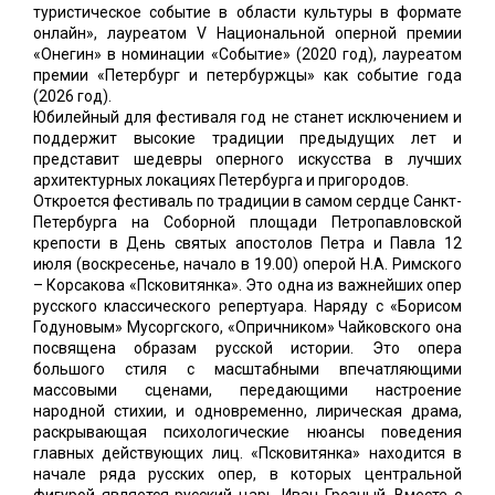
туристическое событие в области культуры в формате
онлайн», лауреатом V Национальной оперной премии
«Онегин» в номинации «Событие» (2020 год), лауреатом
премии «Петербург и петербуржцы» как событие года
(2026 год).
Юбилейный для фестиваля год не станет исключением и
поддержит высокие традиции предыдущих лет и
представит шедевры оперного искусства в лучших
архитектурных локациях Петербурга и пригородов.
Откроется фестиваль по традиции в самом сердце Санкт-
Петербурга на Соборной площади Петропавловской
крепости в День святых апостолов Петра и Павла 12
июля (воскресенье, начало в 19.00) оперой Н.А. Римского
– Корсакова «Псковитянка». Это одна из важнейших опер
русского классического репертуара. Наряду с «Борисом
Годуновым» Мусоргского, «Опричником» Чайковского она
посвящена образам русской истории. Это опера
большого стиля с масштабными впечатляющими
массовыми сценами, передающими настроение
народной стихии, и одновременно, лирическая драма,
раскрывающая психологические нюансы поведения
главных действующих лиц. «Псковитянка» находится в
начале ряда русских опер, в которых центральной