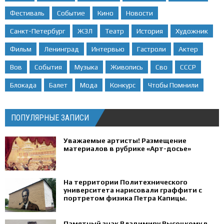
Фестиваль
Событие
Кино
Новости
Санкт-Петербург
ЖЗЛ
Театр
История
Художник
Фильм
Ленинград
Интервью
Гастроли
Актер
Вов
События
Музыка
Живопись
Сво
СССР
Блокада
Балет
Мода
Конкурс
Чтобы Помнили
ПОПУЛЯРНЫЕ ЗАПИСИ
Уважаемые артисты! Размещение
материалов в рубрике «Арт-досье»
На территории Политехнического
университета нарисовали граффити с
портретом физика Петра Капицы.
Памятный знак Владимиру Высоцкому в