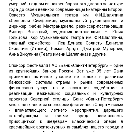
умерший в одном из покоев барочного дворца за четыре
года до своей великой современницы Екатерины Второй.
Оркестр Музыкального театра им. Ф.И.Шаляпина
«Северная Симфония», музыкальный руководитель и
дирижер Фабио Мастранджело, режиссер-постановщик
Виктор Высоцкий, художник-постановщик – Юлия
Гольцова. Хор Музыкального театра им. Ф.И.Шаляпина,
главный хормейстер – Лев Дунаев. Солисты: Даниэла
Скиллачи (Италия), Роман Арндт, Дмитрий Мулярчик,
Анна Викулина (Театр имени Шаляпина) и другие.
Спонсор фестиваля ПАО «Банк «Санкт-Петербург» — один
из крупнейших банков России. Вот уже 35 лет Банк
принимает активное участие не только в развитии
банковской системы страны и рынка современных
финансовых услуг, но и оказывает содействие в
реализации важнейших социальных и культурных
проектов Северной столицы. Банк «Санкт-Петербург»
много лет является спонсором фестиваля «Опера – всем»
- впечатляющего летнего мероприятия, дарящего
петербуржцам и гостям города возможность
приобщиться к шедеврам классической оперы в
красивейших архитектурных ансамблях нашего города и