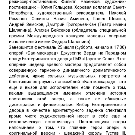
режиссер-постановщик Филипп Разенков, художник-
постановщик – Юлия Гольцова. Хоровая коллегия Санкт-
Петербурга, художественный руководитель Николай
Романов. Солисты: Назия Аминева, Павел Шнипов,
Андрей Земсков, Дмитрий Григорьев-Кан (Театр имени
Шаляпина), Алихан Бейсеков (обладатель специальной
премии Международного конкурса молодых оперных
исполнителей имени Федора Шаляпина).
Завершится фестиваль 25 июля (суббота, начало в 17.00)
оперой «Бал-маскарад» Джузеппе Верди на Парадном
плацу Екатерининского дворца ГМЗ «Царское Село». Этот
оперный шедевр зрелого мастера представляет собой
совершенную гармонию динамичного драматического
действия, ярких сольных музыкальных портретов и
блестящих остроумных ансамблей. «Бал-маскарад» - это
еще и вызов для исполнителей, если помнить о том,
какими выдающимися именами отмечена история
постановок этой оперы, а также её обширные
дискография и фильмография. Выбор Екатерининского
дворца в качестве архитектурного задника спектакля
кроме чисто художественной несет в себе еще и
символическую оставляющую. Постановщики оперы
напоминаем о том, что главный герой оперы в
оригинальной версии - шведский король Густав III,