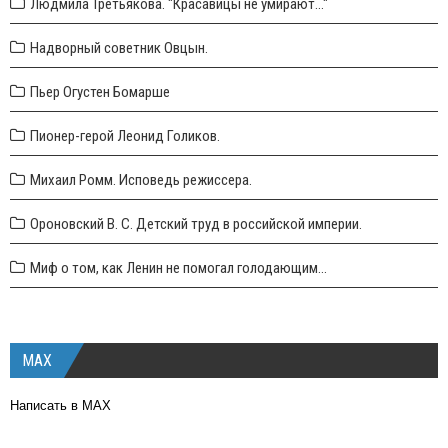
Людмила Третьякова. "Красавицы не умирают..."
Надворный советник Овцын.
Пьер Огустен Бомарше
Пионер-герой Леонид Голиков.
Михаил Ромм. Исповедь режиссера.
Ороновский В. С. Детский труд в российской империи.
Миф о том, как Ленин не помогал голодающим...
MAX
Написать в MAX