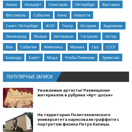
Анонс
Концерт
Спектакль
Петербург
Выставка
Фестиваль
Событие
Кино
Новости
Санкт-Петербург
ЖЗЛ
Театр
История
Художник
Ленинград
Фильм
Интервью
Гастроли
Актер
Вов
События
Живопись
Музыка
Сво
СССР
Блокада
Балет
Мода
Чтобы Помнили
Эрмитаж
ПОПУЛЯРНЫЕ ЗАПИСИ
Уважаемые артисты! Размещение
материалов в рубрике «Арт-досье»
На территории Политехнического
университета нарисовали граффити с
портретом физика Петра Капицы.