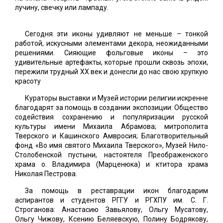
лучину, свечку или лампаду.
Сегодня эти иконы удивляют не меньше – тонкой
работой, искусными элементами декора, неожиданными
решениями. Сияющие фольговые иконы – это
удивительные артефакты, которые прошли сквозь эпохи,
пережили трудный XX век и донесли до нас свою хрупкую
красоту
Кураторы выставки и Музей истории религии искренне
благодарят за помощь в создании экспозиции: Общество
содействия сохранению и популяризации русской
культуры имени Михаила Абрамова; митрополита
Тверского и Кашинского Амвросия; Благотворительный
фонд «Во имя святого Михаила Тверского», Музей Нило-
Столобенской пустыни, настоятеля Преображенского
храма о. Владимира (Марценюка) и ктитора храма
Николая Пестрова.
За помощь в реставрации икон благодарим
аспирантов и студентов РГГУ и РГХПУ им. С. Г.
Строганова: Анастасию Завьялову, Ольгу Мусатову,
Ольгу Чижову, Ксению Беляевскую, Полину Бодрякову,