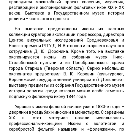
проводится масштабный проект спасения, изучения,
реставрации и экспонирования фольговых икон XIX и XX
веков. Выставка в Государственном музее истории
религии – часть этого проекта.
На выставке представлены иконы из частных
коллекций кураторов экспозиции: профессора, директора
Центра визуальных исследований Средневековья и
Нового времени РГГУ Д. И. Антонова и старшего научного
сотрудника Д. Ю. Доронина. Кроме того, на выставке
экспонируются иконы из собрания музея Нило-
Столобенской пустыни и из Преображенского храма
города Старица (Тверская область). Серию небольших
экспонатов предоставил В. Ю. Коровин (культуролог,
Воронежский государственный университет). Дополняют
выставку предметы из собрания Государственного музея
истории религии, среди которых можно особо отметить
подписную фолежную икону 1844 года.
Украшать иконы фольгой начали уже в 1830-е годы –
дворянки в усадьбах и инокини в монастырях. С середины
XIX в. этот материал начали использовать
профессионалы-иконщики. Иконы с золотистой и
серебристой фольгой называли и «фолежками», по