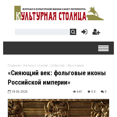
Главная
›
Каталог статей
›
События.
›
Выставки
«Сияющий век: фольговые иконы
Российской империи»
18.06.2026
641
0.0
0