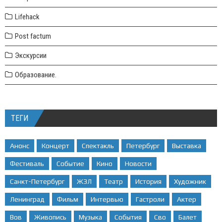
Lifehack
Post factum
Экскурсии
Образование.
ТЕГИ
Анонс
Концерт
Спектакль
Петербург
Выставка
Фестиваль
Событие
Кино
Новости
Санкт-Петербург
ЖЗЛ
Театр
История
Художник
Ленинград
Фильм
Интервью
Гастроли
Актер
Вов
Живопись
Музыка
События
Сво
Балет