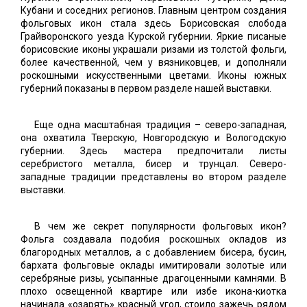
Кубани и соседних регионов. Главным центром создания
фольговых икон стала здесь Борисовская слобода
Грайворонского уезда Курской губернии. Яркие писаные
борисовские иконы украшали ризами из толстой фольги,
более качественной, чем у вязниковцев, и дополняли
роскошными искусственными цветами. Иконы южных
губерний показаны в первом разделе нашей выставки.
Еще одна масштабная традиция – северо-западная,
она охватила Тверскую, Новгородскую и Вологодскую
губернии. Здесь мастера предпочитали листы
серебристого металла, бисер и трунцал. Северо-
западные традиции представлены во втором разделе
выставки.
В чем же секрет популярности фольговых икон?
Фольга создавала подобия роскошных окладов из
благородных металлов, а с добавлением бисера, бусин,
бархата фольговые оклады имитировали золотые или
серебряные ризы, усыпанные драгоценными камнями. В
плохо освещенной квартире или избе икона-киотка
начинала «озарять» красный угол, стоило зажечь рядом