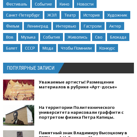
Фестиваль
Событие
Кино
Новости
Санкт-Петербург
ЖЗЛ
Театр
История
Художник
Фильм
Ленинград
Интервью
Гастроли
Актер
Вов
Музыка
События
Живопись
Сво
Блокада
Балет
СССР
Мода
Чтобы Помнили
Конкурс
ПОПУЛЯРНЫЕ ЗАПИСИ
Уважаемые артисты! Размещение
материалов в рубрике «Арт-досье»
На территории Политехнического
университета нарисовали граффити с
портретом физика Петра Капицы.
Памятный знак Владимиру Высоцкому в