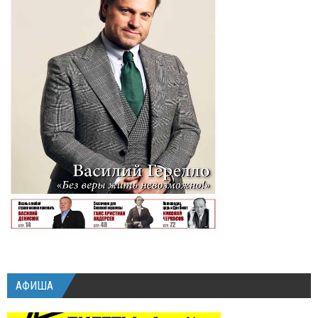
АФИША