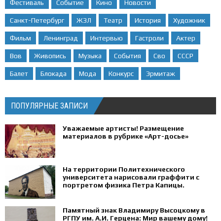
Фестиваль
Событие
Кино
Новости
Санкт-Петербург
ЖЗЛ
Театр
История
Художник
Фильм
Ленинград
Интервью
Гастроли
Актер
Вов
Живопись
Музыка
События
Сво
СССР
Балет
Блокада
Мода
Конкурс
Эрмитаж
ПОПУЛЯРНЫЕ ЗАПИСИ
Уважаемые артисты! Размещение
материалов в рубрике «Арт-досье»
На территории Политехнического
университета нарисовали граффити с
портретом физика Петра Капицы.
Памятный знак Владимиру Высоцкому в
РГПУ им. А.И. Герцена: Мир вашему дому!