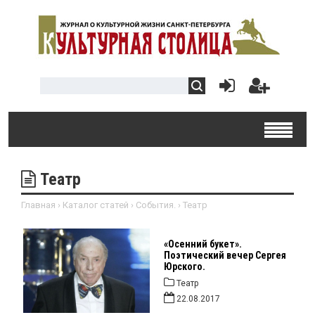
Театр
Главная
›
Каталог статей
›
События.
›
Театр
«Осенний букет».
Поэтический вечер Сергея
Юрского.
Театр
22.08.2017