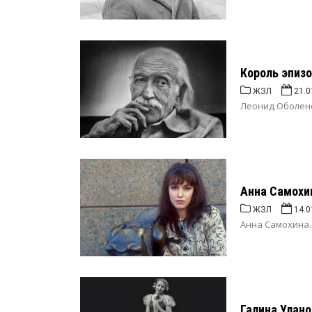
Король эпиз
ЖЗЛ
21.0
Леонид Оболенск
Анна Самохи
ЖЗЛ
14.0
Анна Самохина..
Галина Улано