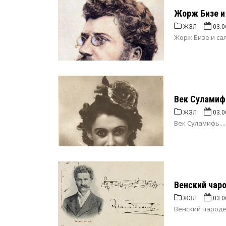
Жорж Бизе и
ЖЗЛ
03.0
Жорж Бизе и сал
Век Суламиф
ЖЗЛ
03.0
Век Суламифь....
Венский чаро
ЖЗЛ
03.0
Венский чародей