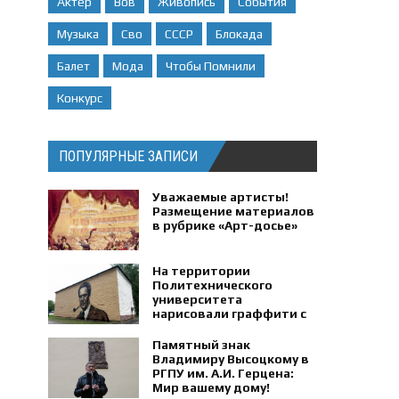
Актер
Вов
Живопись
События
Музыка
Сво
СССР
Блокада
Балет
Мода
Чтобы Помнили
Конкурс
ПОПУЛЯРНЫЕ ЗАПИСИ
Уважаемые артисты!
Размещение материалов
в рубрике «Арт-досье»
На территории
Политехнического
университета
нарисовали граффити с
портретом физика
Петра Капицы.
Памятный знак
Владимиру Высоцкому в
РГПУ им. А.И. Герцена:
Мир вашему дому!