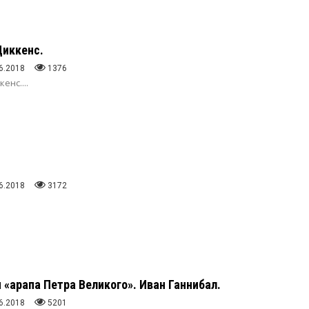
иккенс.
6.2018
1376
нс....
6.2018
3172
«арапа Петра Великого». Иван Ганнибал.
6.2018
5201