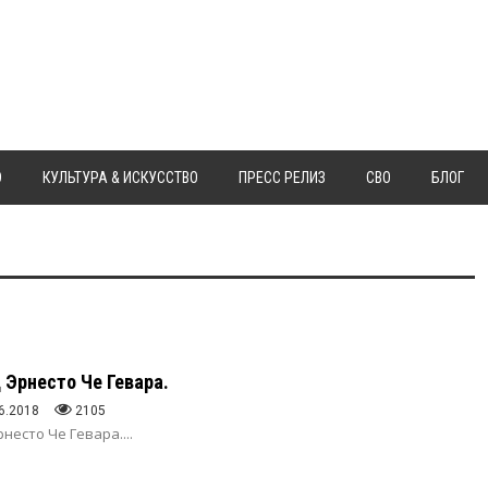
Ю
КУЛЬТУРА & ИСКУССТВО
ПРЕСС РЕЛИЗ
СВО
БЛОГ
 Эрнесто Че Гевара.
6.2018
2105
несто Че Гевара....