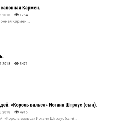
 салонная Кармен.
6.2018
1754
онная Кармен....
ь.
6.2018
3471
дей. «Король вальса» Иоганн Штраус (сын).
6.2018
4916
. «Король вальса» Иоганн Штраус (сын)....