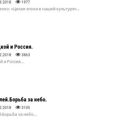
3.2018
1977
нко: «Целая эпоха в нашей культуре»...
кой и Россия.
2.2018
3863
 и Россия....
лей.Борьба за небо.
2.2018
3105
.Борьба за небо....