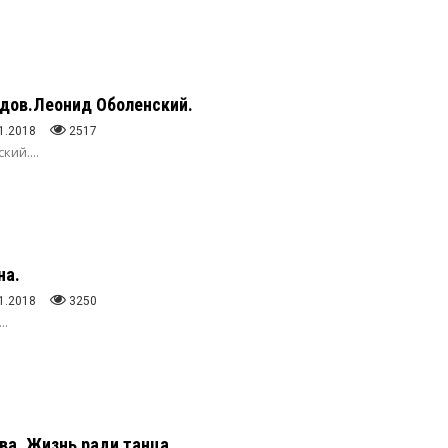
одов.Леонид Оболенский.
1.2018
2517
ий....
на.
1.2018
3250
..
ва. Жизнь ради танца.