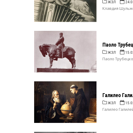
ЖЗЛ
24.0
Клавдия Шульже
Паоло Трубец
ЖЗЛ
15.0
Паоло Трубецкой
Галилео Гали
ЖЗЛ
15.0
Галилео Галилей