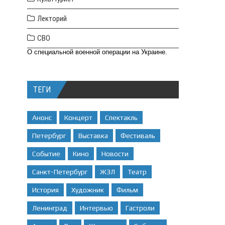
Лекторий
СВО
О специальной военной операции на Украине.
ТЕГИ
Анонс
Концерт
Спектакль
Петербург
Выставка
Фестиваль
Событие
Кино
Новости
Санкт-Петербург
ЖЗЛ
Театр
История
Художник
Фильм
Ленинград
Интервью
Гастроли